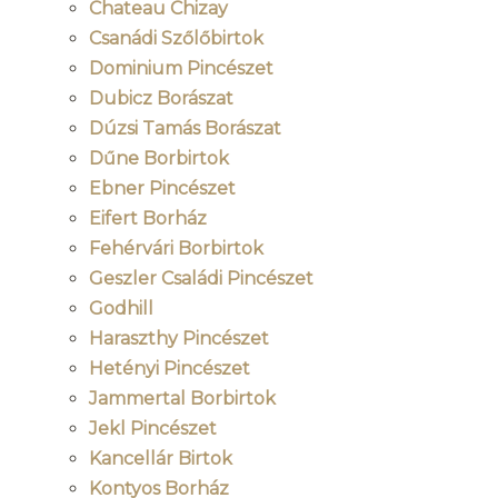
Chateau Chizay
Csanádi Szőlőbirtok
Dominium Pincészet
Dubicz Borászat
Dúzsi Tamás Borászat
Dűne Borbirtok
Ebner Pincészet
Eifert Borház
Fehérvári Borbirtok
Geszler Családi Pincészet
Godhill
Haraszthy Pincészet
Hetényi Pincészet
Jammertal Borbirtok
Jekl Pincészet
Kancellár Birtok
Kontyos Borház