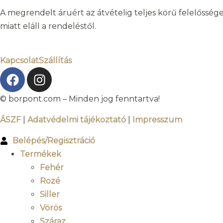
A megrendelt áruért az átvételig teljes körű felelősség
miatt eláll a rendeléstől.
Kapcsolat
Szállítás
© borpont.com – Minden jog fenntartva!
ÁSZF
|
Adatvédelmi tájékoztató
|
Impresszum
Belépés/Regisztráció
Termékek
Fehér
Rozé
Siller
Vörös
Száraz