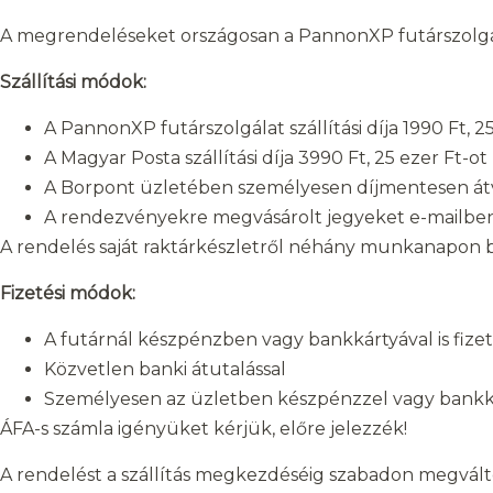
A megrendeléseket országosan a PannonXP futárszolgálat
Szállítási módok:
A PannonXP futárszolgálat szállítási díja 1990 Ft,
A Magyar Posta szállítási díja 3990 Ft, 25 ezer Ft
A Borpont üzletében személyesen díjmentesen átveh
A rendezvényekre megvásárolt jegyeket e-mailben
A rendelés saját raktárkészletről néhány munkanapon be
Fizetési módok:
A futárnál készpénzben vagy bankkártyával is fize
Közvetlen banki átutalással
Személyesen az üzletben készpénzzel vagy bankk
ÁFA-s számla igényüket kérjük, előre jelezzék!
A rendelést a szállítás megkezdéséig szabadon megválto