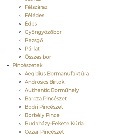
Félszáraz
Félédes
Édes
Gyöngyözőbor
Pezsgő
Párlat
Összes bor
Pincészetek
Aegidius Bormanufaktúra
Androsics Birtok
Authentic Borműhely
Barcza Pincészet
Bodri Pincészet
Borbély Pince
Budaházy-Fekete Kúria
Cezar Pincészet