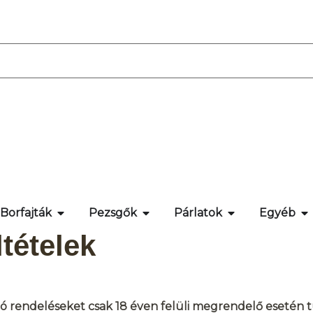
Borfajták
Pezsgők
Párlatok
Egyéb
ltételek
ó rendeléseket csak 18 éven felüli megrendelő esetén tu