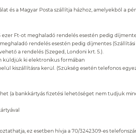
 és a Magyar Posta szállítja házhoz, amelyekből a pénz
 25 ezer Ft-ot meghaladó rendelés esestén pedig díjment
-ot meghaladó rendelés esestén pedig díjmentes (Szállít
ető a rendelés (Szeged, Londoni krt. 5.).
 küldjük ki elektronikus formában
lül kiszállításra kerül. (Szükség esetén telefonos egy
thet (a bankkártyás fizetési lehetőséget nem tudjuk mi
ártyával
ztathatja, ez esetben hívja a 70/3242309-es telefonszá