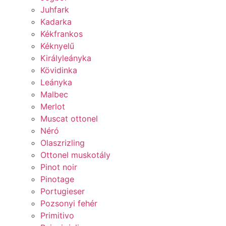
Juhfark
Kadarka
Kékfrankos
Kéknyelű
Királyleányka
Kövidinka
Leányka
Malbec
Merlot
Muscat ottonel
Néró
Olaszrizling
Ottonel muskotály
Pinot noir
Pinotage
Portugieser
Pozsonyi fehér
Primitivo