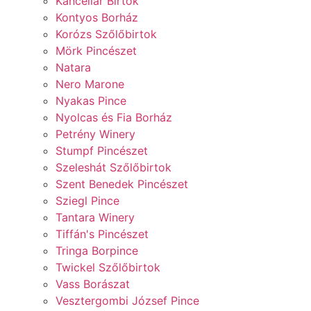
Kancellár Birtok
Kontyos Borház
Korózs Szőlőbirtok
Mörk Pincészet
Natara
Nero Marone
Nyakas Pince
Nyolcas és Fia Borház
Petrény Winery
Stumpf Pincészet
Szeleshát Szőlőbirtok
Szent Benedek Pincészet
Sziegl Pince
Tantara Winery
Tiffán's Pincészet
Tringa Borpince
Twickel Szőlőbirtok
Vass Borászat
Vesztergombi József Pince