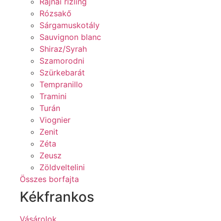
Rajnai rizling
Rózsakő
Sárgamuskotály
Sauvignon blanc
Shiraz/Syrah
Szamorodni
Szürkebarát
Tempranillo
Tramini
Turán
Viognier
Zenit
Zéta
Zeusz
Zöldveltelini
Összes borfajta
Kékfrankos
Vásárolok