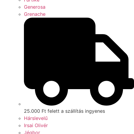
Generosa
Grenache
25.000 Ft felett a szállítás ingyenes
Hárslevelű
Irsai Olivér
Jégbor