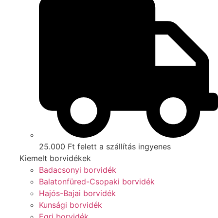
25.000 Ft felett a szállítás ingyenes
Kiemelt borvidékek
Badacsonyi borvidék
Balatonfüred-Csopaki borvidék
Hajós-Bajai borvidék
Kunsági borvidék
Egri borvidék