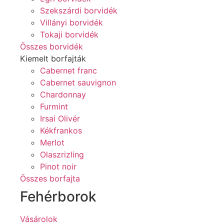
Szekszárdi borvidék
Villányi borvidék
Tokaji borvidék
Összes borvidék
Kiemelt borfajták
Cabernet franc
Cabernet sauvignon
Chardonnay
Furmint
Irsai Olivér
Kékfrankos
Merlot
Olaszrizling
Pinot noir
Összes borfajta
Fehérborok
Vásárolok