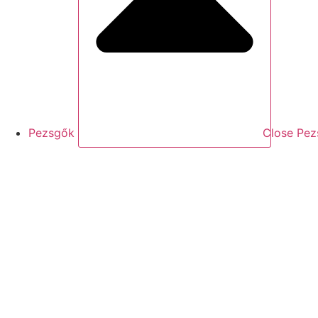
Pezsgők
Close Pe