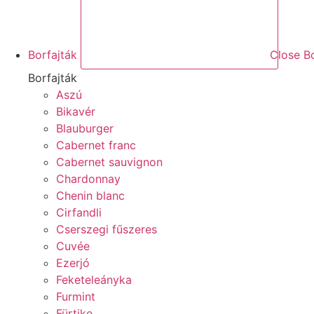
Borfajták
Close Bo
Borfajták
Aszú
Bikavér
Blauburger
Cabernet franc
Cabernet sauvignon
Chardonnay
Chenin blanc
Cirfandli
Cserszegi fűszeres
Cuvée
Ezerjó
Feketeleányka
Furmint
Fürtike