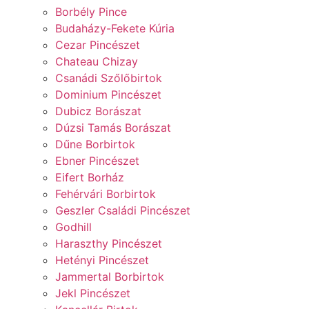
Borbély Pince
Budaházy-Fekete Kúria
Cezar Pincészet
Chateau Chizay
Csanádi Szőlőbirtok
Dominium Pincészet
Dubicz Borászat
Dúzsi Tamás Borászat
Dűne Borbirtok
Ebner Pincészet
Eifert Borház
Fehérvári Borbirtok
Geszler Családi Pincészet
Godhill
Haraszthy Pincészet
Hetényi Pincészet
Jammertal Borbirtok
Jekl Pincészet