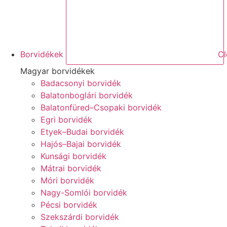
Borvidékek
Cl
Magyar borvidékek
Badacsonyi borvidék
Balatonboglári borvidék
Balatonfüred–Csopaki borvidék
Egri borvidék
Etyek–Budai borvidék
Hajós–Bajai borvidék
Kunsági borvidék
Mátrai borvidék
Móri borvidék
Nagy-Somlói borvidék
Pécsi borvidék
Szekszárdi borvidék