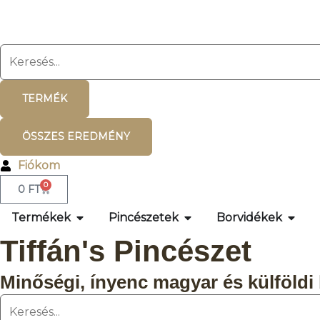
TERMÉK
ÖSSZES EREDMÉNY
Fiókom
0
0
FT
Termékek
Pincészetek
Borvidékek
Tiffán's Pincészet
Minőségi, ínyenc magyar és külföldi 