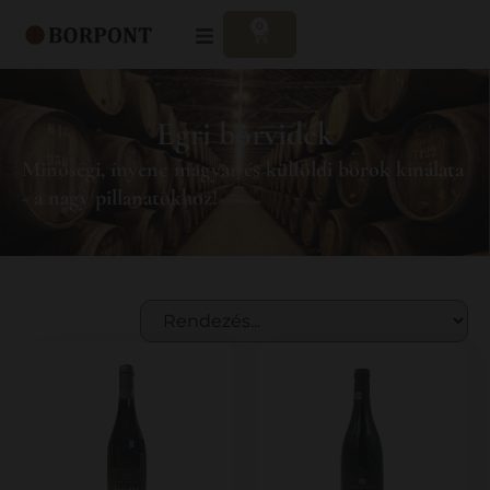
0
Egri borvidék
Minőségi, ínyenc magyar és külföldi borok kínálata
- a nagy pillanatokhoz!