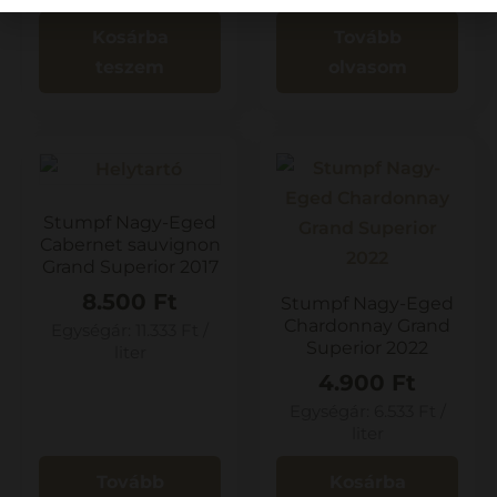
Kosárba
Tovább
teszem
olvasom
Stumpf Nagy-Eged
Cabernet sauvignon
Grand Superior 2017
8.500
Ft
Stumpf Nagy-Eged
Chardonnay Grand
Egységár:
11.333
Ft
/
Superior 2022
liter
4.900
Ft
Egységár:
6.533
Ft
/
liter
Tovább
Kosárba