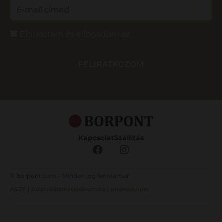
Elolvastam és elfogadom az
Adatvédelmi
tájékoztatót.
FELIRATKOZOM
Kapcsolat
Szállítás
© borpont.com – Minden jog fenntartva!
ÁSZF
|
Adatvédelmi tájékoztató
|
Impresszum