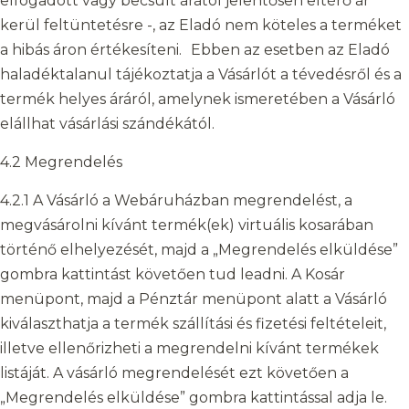
elfogadott vagy becsült árától jelentősen eltérő ár
kerül feltüntetésre -, az Eladó nem köteles a terméket
a hibás áron értékesíteni. Ebben az esetben az Eladó
haladéktalanul tájékoztatja a Vásárlót a tévedésről és a
termék helyes áráról, amelynek ismeretében a Vásárló
elállhat vásárlási szándékától.
4.2 Megrendelés
4.2.1 A Vásárló a Webáruházban megrendelést, a
megvásárolni kívánt termék(ek) virtuális kosarában
történő elhelyezését, majd a „Megrendelés elküldése”
gombra kattintást követően tud leadni. A Kosár
menüpont, majd a Pénztár menüpont alatt a Vásárló
kiválaszthatja a termék szállítási és fizetési feltételeit,
illetve ellenőrizheti a megrendelni kívánt termékek
listáját. A vásárló megrendelését ezt követően a
„Megrendelés elküldése” gombra kattintással adja le.