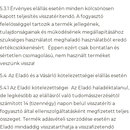
5.3.1 Érvényes elállás esetén minden kölcsönösen
kapott teljesítés visszatérítendő. A fogyasztó
felelősséggel tartozik a termék jellegének,
tulajdonságainak és működésének megállapításához
szükséges használatot meghaladó használatból eredő
értékcsökkenésért. Éppen ezért csak bontatlan és
sértetlen csomagolású, nem használt terméket
veszünk vissza!
5.4. Az Eladó és a Vásárló kötelezettségei elállás esetén
5.4.1 Az Eladó kötelezettségei Az Eladó haladéktalanul,
de legkésőbb az elállásról való tudomásszerzésétől
számított 14 (tizennégy) napon belül visszatéríti a
fogyasztó által ellenszolgáltatásként megfizetett teljes
összeget. Termék adásvételi szerződése esetén az
Eladó mindaddig visszatarthatja a visszafizetendő