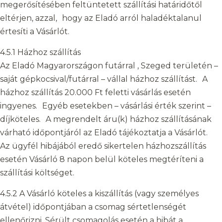
megerősítésében feltüntetett szállítási határidőtől
eltérjen, azzal, hogy az Eladó arról haladéktalanul
értesíti a Vásárlót.
4.5.1 Házhoz szállítás
Az Eladó Magyarországon futárral , Szeged területén –
saját gépkocsival/futárral – vállal házhoz szállítást. A
házhoz szállítás 20.000 Ft feletti vásárlás esetén
ingyenes. Egyéb esetekben – vásárlási érték szerint –
díjköteles. A megrendelt áru(k) házhoz szállításának
várható időpontjáról az Eladó tájékoztatja a Vásárlót.
Az ügyfél hibájából eredő sikertelen házhozszállítás
esetén Vásárló 8 napon belül köteles megtéríteni a
szállítási költséget.
4.5.2 A Vásárló köteles a kiszállítás (vagy személyes
átvétel) időpontjában a csomag sértetlenségét
ellenőrizni. Sérült csomagolás esetén a hibát a