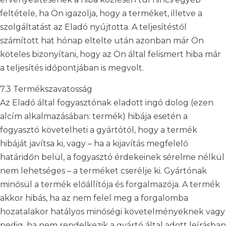
feltétele, ha Ön igazolja, hogy a terméket, illetve a
szolgáltatást az Eladó nyújtotta. A teljesítéstől
számított hat hónap eltelte után azonban már Ön
köteles bizonyítani, hogy az Ön által felismert hiba már
a teljesítés időpontjában is megvolt.
7.3 Termékszavatosság
Az Eladó által fogyasztónak eladott ingó dolog (ezen
alcím alkalmazásában: termék) hibája esetén a
fogyasztó követelheti a gyártótól, hogy a termék
hibáját javítsa ki, vagy – ha a kijavítás megfelelő
határidőn belül, a fogyasztó érdekeinek sérelme nélkül
nem lehetséges – a terméket cserélje ki. Gyártónak
minősül a termék előállítója és forgalmazója. A termék
akkor hibás, ha az nem felel meg a forgalomba
hozatalakor hatályos minőségi követelményeknek vagy
pedig, ha nem rendelkezik a gyártó által adott leírásban