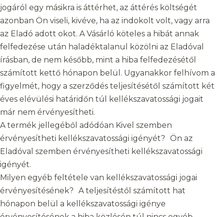
jogáról egy másikra is áttérhet, az áttérés költségét
azonban Ön viseli, kivéve, ha az indokolt volt, vagy arra
az Eladó adott okot. A Vásárló köteles a hibát annak
felfedezése után haladéktalanul közölni az Eladóval
írásban, de nem később, mint a hiba felfedezésétől
számított kettő hónapon belül. Ugyanakkor felhívom a
figyelmét, hogy a szerződés teljesítésétől számított két
éves elévülési határidőn túl kellékszavatossági jogait
már nem érvényesítheti.
A termék jellegéből adódóan Kivel szemben
érvényesítheti kellékszavatossági igényét? Ön az
Eladóval szemben érvényesítheti kellékszavatossági
igényét.
Milyen egyéb feltétele van kellékszavatossági jogai
érvényesítésének? A teljesítéstől számított hat
hónapon belül a kellékszavatossági igénye
érvényesítésének a hiba közlésén túl nincs egyéb