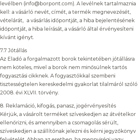
levélben (info@borpont.com). A levélnek tartalmaznia
kell: a vásárló nevét, címét, a termék megnevezését,
vételárát, a vásárlás időpontját, a hiba bejelentésének
időpontját, a hiba leírását, a vásárló által érvényesíteni
kívánt igényt.
7.7 Jótállás
Az Eladó a forgalmazott borok tekintetében jótállásra
nem köteles, mivel a borok nem minősülnek tartós
fogyasztási cikknek. A fogyasztókkal szembeni
tisztességtelen kereskedelmi gyakorlat tilalmáról szóló
2008. évi XLVII. törvény.
8. Reklamáció, kifogás, panasz, jogérvényesítés
Kérjük, a vásárolt terméket szíveskedjen az átvételkor
ellenőrizni, és amennyiben a csomagolás sérült,
szíveskedjen a szállítónak jelezni és kérni jegyzőkönyv
felvételét. Abban az esetben, ha mennyiségi vagy