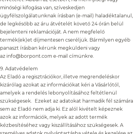
minőségi kifogása van, szíveskedjen
ügyfélszolgálatunknak írásban (e-mail) haladéktalanul,
de legkésőbb az áru átvételét követő 24 órán belül
bejelenteni reklamációját. A nem megfelelő
termék(ek)et díjmentesen cseréljük. Bármilyen egyéb
panaszt írásban kérünk megküldeni vagy
az info@borpont.com e-mail címünkre.
9. Adatvédelem
Az Eladó a regisztrációkor, illetve megrendeléskor
kizárólag azokat az információkat kéri a Vásárlótól,
amelyek a rendelés lebonyolításához feltétlenül
szükségesek. Ezeket az adatokat harmadik fél számára
sem az Eladó nem adja ki. Ez alól kivételt képeznek
azok az információk, melyek az adott termék
kézbesítéséhez vagy kiszállításához szükségesek. A
személyes adatok nyilvántartásba vétele és kezelése az