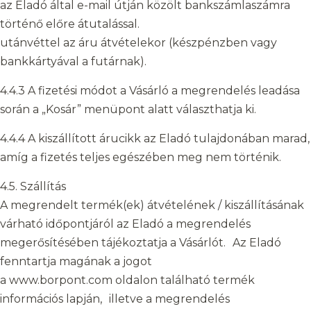
az Eladó által e-mail útján közölt bankszámlaszámra
történő előre átutalással.
utánvéttel az áru átvételekor (készpénzben vagy
bankkártyával a futárnak).
4.4.3 A fizetési módot a Vásárló a megrendelés leadása
során a „Kosár” menüpont alatt választhatja ki.
4.4.4 A kiszállított árucikk az Eladó tulajdonában marad,
amíg a fizetés teljes egészében meg nem történik.
4.5. Szállítás
A megrendelt termék(ek) átvételének / kiszállításának
várható időpontjáról az Eladó a megrendelés
megerősítésében tájékoztatja a Vásárlót. Az Eladó
fenntartja magának a jogot
a www.borpont.com oldalon található termék
információs lapján, illetve a megrendelés