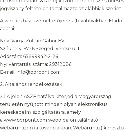
(a továbbiakban: Vásárló) között létrejött szerződéses
jogviszony feltételeit tartalmazza az alábbiak szerint.
A webáruház üzemeltetőjének (továbbiakban Eladó)
adatai:
Név: Varga Zoltán Gábor EV.
Székhely: 6726 Szeged, Vércse u. 1.
Adószám: 65899942-2-26
Nyilvántartási száma: 29312086
E-mail: info@borpont.com
2. Általános rendelkezések
2.1 A jelen ÁSZF hatálya kiterjed a Magyarország
területén nyújtott minden olyan elektronikus
kereskedelmi szolgáltatásra, amely
a www.borpont.com weboldalon található
webáruházon (a továbbiakban: Webáruház) keresztül