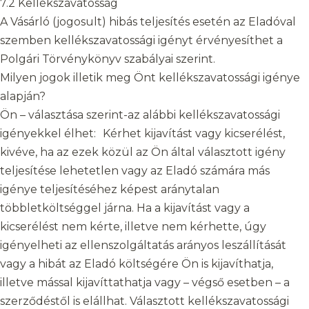
7.2 Kellékszavatosság
A Vásárló (jogosult) hibás teljesítés esetén az Eladóval
szemben kellékszavatossági igényt érvényesíthet a
Polgári Törvénykönyv szabályai szerint.
Milyen jogok illetik meg Önt kellékszavatossági igénye
alapján?
Ön – választása szerint-az alábbi kellékszavatossági
igényekkel élhet: Kérhet kijavítást vagy kicserélést,
kivéve, ha az ezek közül az Ön által választott igény
teljesítése lehetetlen vagy az Eladó számára más
igénye teljesítéséhez képest aránytalan
többletköltséggel járna. Ha a kijavítást vagy a
kicserélést nem kérte, illetve nem kérhette, úgy
igényelheti az ellenszolgáltatás arányos leszállítását
vagy a hibát az Eladó költségére Ön is kijavíthatja,
illetve mással kijavíttathatja vagy – végső esetben – a
szerződéstől is elállhat. Választott kellékszavatossági