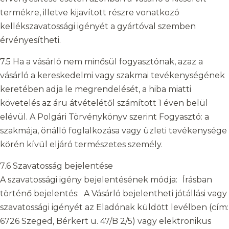
termékre, illetve kijavított részre vonatkozó
kellékszavatossági igényét a gyártóval szemben
érvényesítheti.
7.5 Ha a vásárló nem minősül fogyasztónak, azaz a
vásárló a kereskedelmi vagy szakmai tevékenységének
keretében adja le megrendelését, a hiba miatti
követelés az áru átvételétől számított 1 éven belül
elévül. A Polgári Törvénykönyv szerint Fogyasztó: a
szakmája, önálló foglalkozása vagy üzleti tevékenysége
körén kívül eljáró természetes személy.
7.6 Szavatosság bejelentése
A szavatossági igény bejelentésének módja: Írásban
történő bejelentés: A Vásárló bejelentheti jótállási vagy
szavatossági igényét az Eladónak küldött levélben (cím:
6726 Szeged, Bérkert u. 47/B 2/5) vagy elektronikus