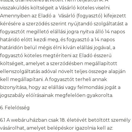
visszaküldés költségeit a Vásárló köteles viselni.
Amennyiben az Eladó a Vásárló (fogyasztó) kifejezett
kérésére a szerződés szerint nyújtandó szolgáltatást a
fogyasztót megillető elállási jogra nyitva álló 14 napos
határidő előtt kezdi meg, és fogyasztó a 14 napos
határidőn belül mégis élni kíván elállási jogával, a
fogyasztó köteles megtéríteni az Eladó ésszerű
költségeit, amelyet a szerződésben megállapított
ellenszolgáltatás adóval növelt teljes összege alapján
kell megállapítani. A fogyasztót terheli annak
bizonyítása, hogy az elállási vagy felmondási jogát a
jogszabály előírásainak megfelelően gyakorolta.
6. Felelősség
6.1 A webáruházban csak 18. életévét betöltött személy
vásárolhat, amelyet belépéskor igazolnia kell az: