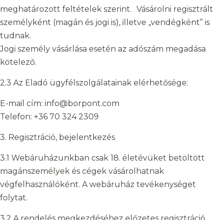
meghatározott feltételek szerint. Vásárolni regisztrált
személyként (magán és jogi is), illetve „vendégként” is
tudnak.
Jogi személy vásárlása esetén az adószám megadása
kötelező.
2.3 Az Eladó ügyfélszolgálatainak elérhetősége:
E-mail cím: info@borpont.com
Telefon: +36 70 324 2309
3. Regisztráció, bejelentkezés
3.1 Webáruházunkban csak 18. életévüket betöltött
magánszemélyek és cégek vásárolhatnak
végfelhasználóként. A webáruház tevékenységet
folytat.
3.2 A rendelés megkezdéséhez előzetes regisztráció