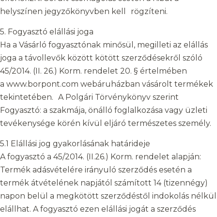
helyszínen jegyzőkönyvben kell rögzíteni.
5. Fogyasztó elállási joga
Ha a Vásárló fogyasztónak minősül, megilleti az elállás
joga a távollevők között kötött szerződésekről szóló
45/2014. (II. 26.) Korm. rendelet 20. § értelmében
a www.borpont.com webáruházban vásárolt termékek
tekintetében. A Polgári Törvénykönyv szerint
Fogyasztó: a szakmája, önálló foglalkozása vagy üzleti
tevékenysége körén kívül eljáró természetes személy.
5.1 Elállási jog gyakorlásának határideje
A fogyasztó a 45/2014. (II.26.) Korm. rendelet alapján:
Termék adásvételére irányuló szerződés esetén a
termék átvételének napjától számított 14 (tizennégy)
napon belül a megkötött szerződéstől indokolás nélkül
elállhat. A fogyasztó ezen elállási jogát a szerződés