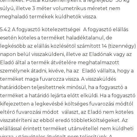
terméket. Postai küldeményként a legfeljebb 30 kg
súlyú, illetve 3 méter volumetrikus méretet nem
meghaladó termékek küldhetők vissza.
5.4.2 A fogyasztó kötelezettségei A fogyasztó elállás
esetén köteles a terméket haladéktalanul, de
legkésőbb az elállás közlésétől számított 14 (tizennégy)
napon belül visszaküldeni, illetve az Eladónak vagy az
Eladó által a termék átvételére meghatalmazott
személynek átadni, kivéve, ha az Eladó vállalta, hogy a
terméket maga fuvarozza vissza. A visszaküldés
határidőben teljesítettnek minősül, ha a fogyasztó a
terméket a határidő lejárta előtt elküldi. Ha a fogyasztó
kifejezetten a legkevésbé költséges fuvarozási módtól
eltérő fuvarozási módot választ, az Eladó nem köteles
visszatéríteni az ebből eredő többletköltségeket. Az
elállással érintett terméket utánvétellel nem küldheti
vissza, utánvételes átvételt nem teljesítünk. A