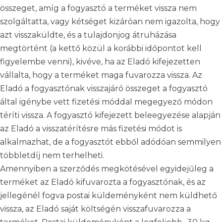
összeget, amíg a fogyasztó a terméket vissza nem
szolgáltatta, vagy kétséget kizáróan nem igazolta, hogy
azt visszaküldte, és a tulajdonjog átruházása
megtörtént (a kettő közül a korábbi időpontot kell
figyelembe venni), kivéve, ha az Eladó kifejezetten
vállalta, hogy a terméket maga fuvarozza vissza. Az
Eladó a fogyasztónak visszajáró összeget a fogyasztó
által igénybe vett fizetési móddal megegyező módon
téríti vissza. A fogyasztó kifejezett beleegyezése alapján
az Eladó a visszatérítésre más fizetési módot is
alkalmazhat, de a fogyasztót ebből adódóan semmilyen
többletdíj nem terhelheti.
Amennyiben a szerződés megkötésével egyidejűleg a
terméket az Eladó kifuvarozta a fogyasztónak, és az
jellegénél fogva postai küldeményként nem küldhető
vissza, az Eladó saját költségén visszafuvarozza a