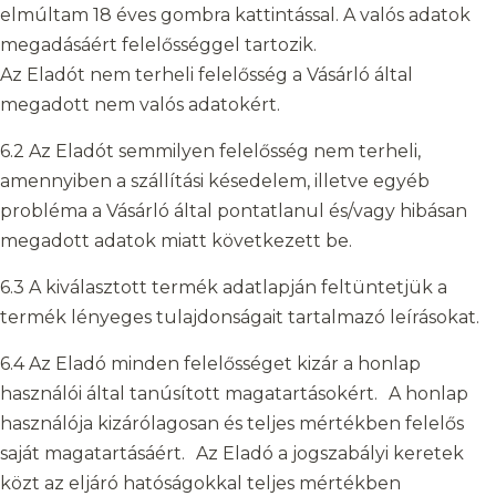
elmúltam 18 éves gombra kattintással. A valós adatok
megadásáért felelősséggel tartozik.
Az Eladót nem terheli felelősség a Vásárló által
megadott nem valós adatokért.
6.2 Az Eladót semmilyen felelősség nem terheli,
amennyiben a szállítási késedelem, illetve egyéb
probléma a Vásárló által pontatlanul és/vagy hibásan
megadott adatok miatt következett be.
6.3 A kiválasztott termék adatlapján feltüntetjük a
termék lényeges tulajdonságait tartalmazó leírásokat.
6.4 Az Eladó minden felelősséget kizár a honlap
használói által tanúsított magatartásokért. A honlap
használója kizárólagosan és teljes mértékben felelős
saját magatartásáért. Az Eladó a jogszabályi keretek
közt az eljáró hatóságokkal teljes mértékben