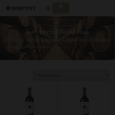
0
Jammertal Borbirtok
Minőségi, ínyenc magyar és külföldi borok kínálata
- a nagy pillanatokhoz!