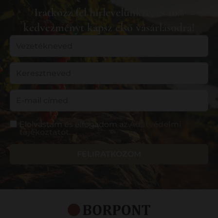
Iratkozz fel hírlevelünkre, és 10%
kedvezményt kapsz első vásárlásodra!
Elolvastam és elfogadom az
Adatvédelmi
tájékoztatót.
FELIRATKOZOM