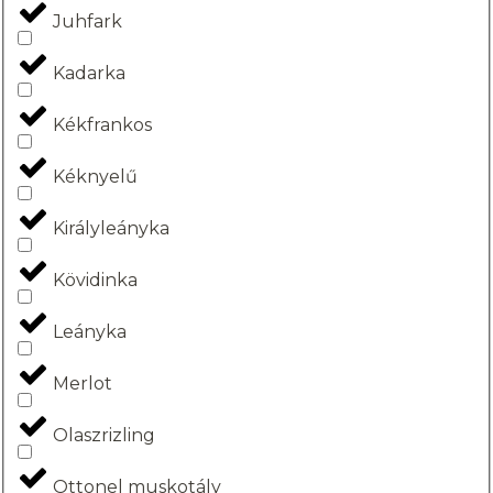
Juhfark
Kadarka
Kékfrankos
Kéknyelű
Királyleányka
Kövidinka
Leányka
Merlot
Olaszrizling
Ottonel muskotály