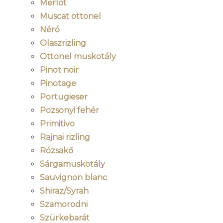
Merlot
Muscat ottonel
Néró
Olaszrizling
Ottonel muskotály
Pinot noir
Pinotage
Portugieser
Pozsonyi fehér
Primitivo
Rajnai rizling
Rózsakő
Sárgamuskotály
Sauvignon blanc
Shiraz/Syrah
Szamorodni
Szürkebarát