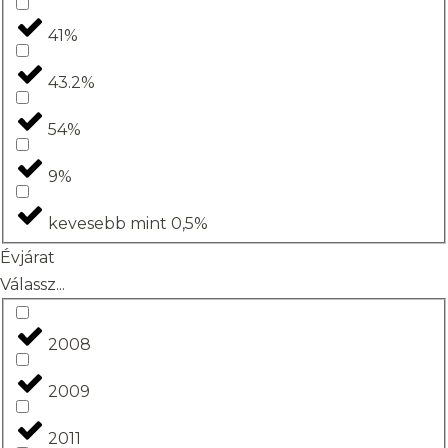
41%
43.2%
54%
9%
kevesebb mint 0,5%
Évjárat
Válassz...
2008
2009
2011