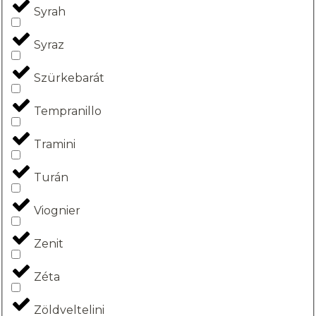
Syrah
Syraz
Szürkebarát
Tempranillo
Tramini
Turán
Viognier
Zenit
Zéta
Zöldveltelini