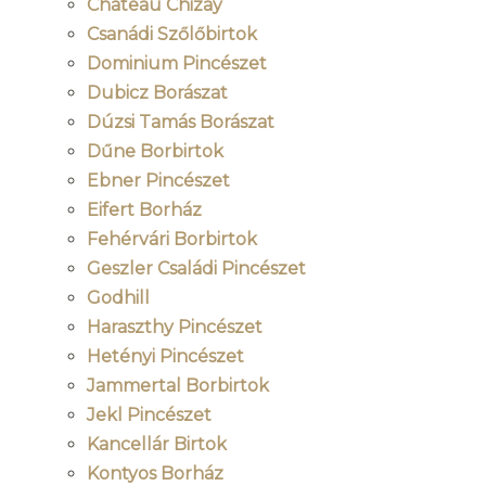
Chateau Chizay
Csanádi Szőlőbirtok
Dominium Pincészet
Dubicz Borászat
Dúzsi Tamás Borászat
Dűne Borbirtok
Ebner Pincészet
Eifert Borház
Fehérvári Borbirtok
Geszler Családi Pincészet
Godhill
Haraszthy Pincészet
Hetényi Pincészet
Jammertal Borbirtok
Jekl Pincészet
Kancellár Birtok
Kontyos Borház