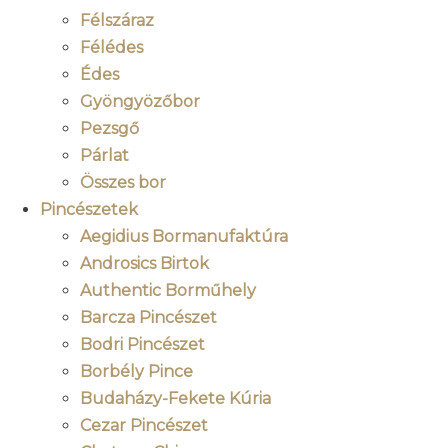
Félszáraz
Félédes
Édes
Gyöngyözőbor
Pezsgő
Párlat
Összes bor
Pincészetek
Aegidius Bormanufaktúra
Androsics Birtok
Authentic Borműhely
Barcza Pincészet
Bodri Pincészet
Borbély Pince
Budaházy-Fekete Kúria
Cezar Pincészet