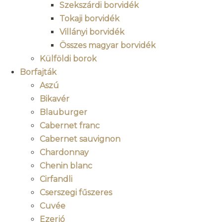
Szekszárdi borvidék
Tokaji borvidék
Villányi borvidék
Összes magyar borvidék
Külföldi borok
Borfajták
Aszú
Bikavér
Blauburger
Cabernet franc
Cabernet sauvignon
Chardonnay
Chenin blanc
Cirfandli
Cserszegi fűszeres
Cuvée
Ezerjó