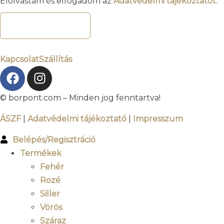
Elolvastam és elfogadom az
Adatvédelmi tájékoztatót.
FELIRATKOZOM
Kapcsolat
Szállítás
© borpont.com – Minden jog fenntartva!
ÁSZF
|
Adatvédelmi tájékoztató
|
Impresszum
Belépés/Regisztráció
Termékek
Fehér
Rozé
Siller
Vörös
Száraz