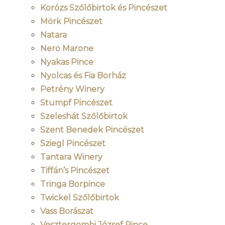
Korózs Szőlőbirtok és Pincészet
Mörk Pincészet
Natara
Nero Marone
Nyakas Pince
Nyolcas és Fia Borház
Petrény Winery
Stumpf Pincészet
Szeleshát Szőlőbirtok
Szent Benedek Pincészet
Sziegl Pincészet
Tantara Winery
Tiffán’s Pincészet
Tringa Borpince
Twickel Szőlőbirtok
Vass Borászat
Vesztergombi József Pince