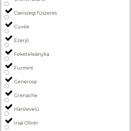
Cserszegi fűszeres
Cuvée
Ezerjó
Feketeleányka
Furmint
Generosa
Grenache
Hárslevelű
Irsai Olivér