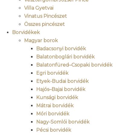
Villa Gyetvai
Vinatus Pincészet
Összes pincészet
Borvidékek
Magyar borok
Badacsonyi borvidék
Balatonboglári borvidék
Balatonfüred–Csopaki borvidék
Egri borvidék
Etyek-Budai borvidék
Hajós–Bajai borvidék
Kunsági borvidék
Mátrai borvidék
Móri borvidék
Nagy-Somlói borvidék
Pécsi borvidék