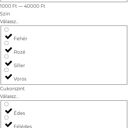
1000
Ft
—
40000
Ft
Szín
Válassz...
Fehér
Rozé
Siller
Vörös
Cukorszint
Válassz...
Édes
Félédes