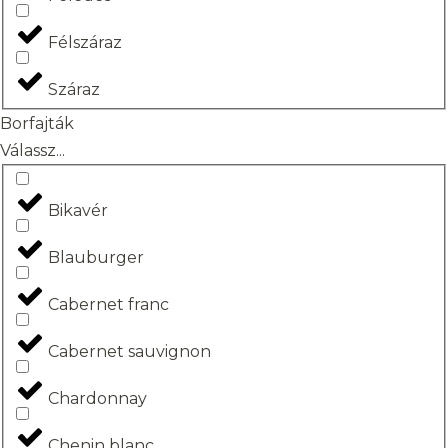
Félszáraz
Száraz
Borfajták
Válassz...
Bikavér
Blauburger
Cabernet franc
Cabernet sauvignon
Chardonnay
Chenin blanc