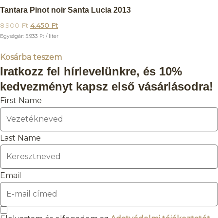
Tantara Pinot noir Santa Lucia 2013
8.900
Ft
4.450
Ft
Egységár:
5.933
Ft
/ liter
Kosárba teszem
Iratkozz fel hírlevelünkre, és 10%
kedvezményt kapsz első vásárlásodra!
First Name
Last Name
Email