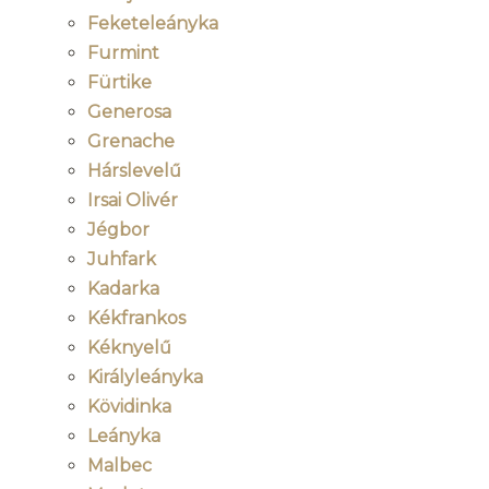
Feketeleányka
Furmint
Fürtike
Generosa
Grenache
Hárslevelű
Irsai Olivér
Jégbor
Juhfark
Kadarka
Kékfrankos
Kéknyelű
Királyleányka
Kövidinka
Leányka
Malbec