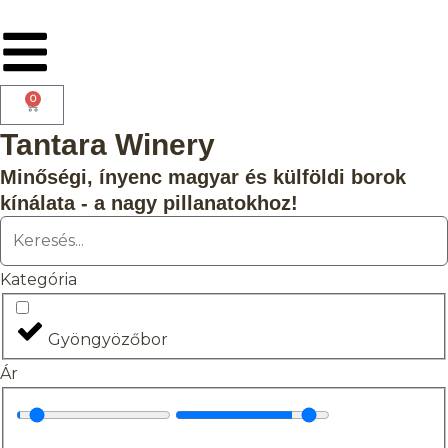
0
Tantara Winery
Minőségi, ínyenc magyar és külföldi borok
kínálata - a nagy pillanatokhoz!
Kategória
Gyöngyözőbor
Ár