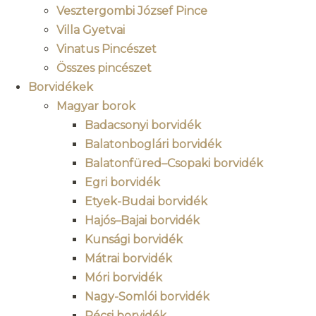
Vesztergombi József Pince
Villa Gyetvai
Vinatus Pincészet
Összes pincészet
Borvidékek
Magyar borok
Badacsonyi borvidék
Balatonboglári borvidék
Balatonfüred–Csopaki borvidék
Egri borvidék
Etyek-Budai borvidék
Hajós–Bajai borvidék
Kunsági borvidék
Mátrai borvidék
Móri borvidék
Nagy-Somlói borvidék
Pécsi borvidék