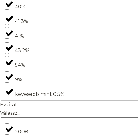
40%
41.3%
41%
43.2%
54%
9%
kevesebb mint 0,5%
Évjárat
Válassz...
2008