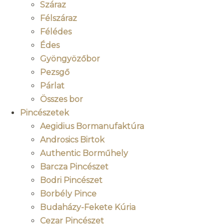
Száraz
Félszáraz
Félédes
Édes
Gyöngyözőbor
Pezsgő
Párlat
Összes bor
Pincészetek
Aegidius Bormanufaktúra
Androsics Birtok
Authentic Borműhely
Barcza Pincészet
Bodri Pincészet
Borbély Pince
Budaházy-Fekete Kúria
Cezar Pincészet