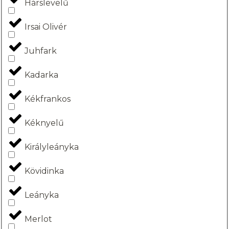
Hárslevelű
Irsai Olivér
Juhfark
Kadarka
Kékfrankos
Kéknyelű
Királyleányka
Kövidinka
Leányka
Merlot