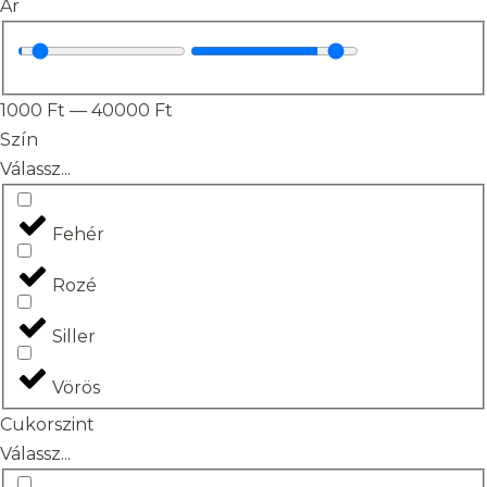
Ár
1000
Ft
—
40000
Ft
Szín
Válassz...
Fehér
Rozé
Siller
Vörös
Cukorszint
Válassz...