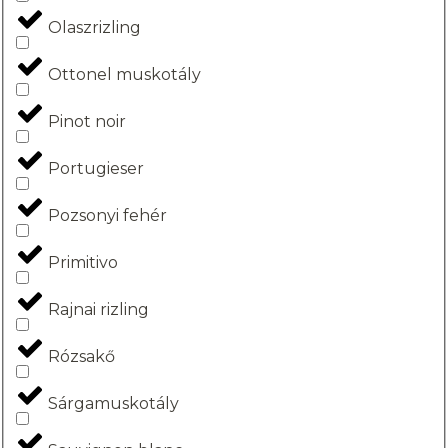
Olaszrizling
Ottonel muskotály
Pinot noir
Portugieser
Pozsonyi fehér
Primitivo
Rajnai rizling
Rózsakő
Sárgamuskotály