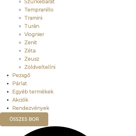
Szürkebarát
Tempranillo
Tramini
Turán
Viognier
Zenit
Zéta
Zeusz
Zöldveltelíni
Pezsgő
Párlat
Egyéb termékek
Akciók
Rendezvények
ÖSSZES BOR