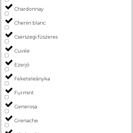
Chardonnay
Chenin blanc
Cserszegi fűszeres
Cuvée
Ezerjó
Feketeleányka
Furmint
Generosa
Grenache