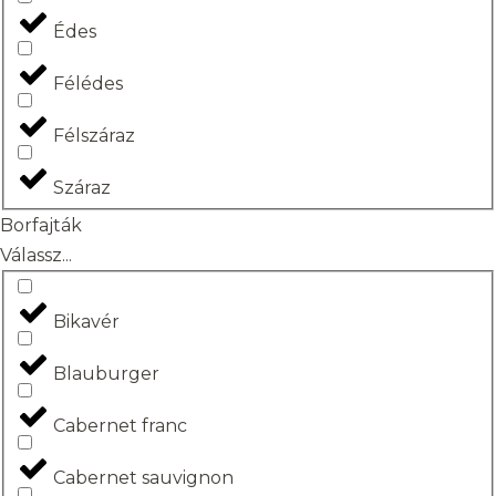
Édes
Félédes
Félszáraz
Száraz
Borfajták
Válassz...
Bikavér
Blauburger
Cabernet franc
Cabernet sauvignon