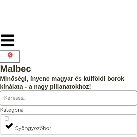
0
Malbec
Minőségi, ínyenc magyar és külföldi borok
kínálata - a nagy pillanatokhoz!
Kategória
Gyöngyözőbor