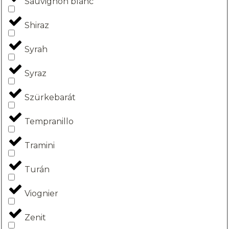
Sauvignon blanc
Shiraz
Syrah
Syraz
Szürkebarát
Tempranillo
Tramini
Turán
Viognier
Zenit