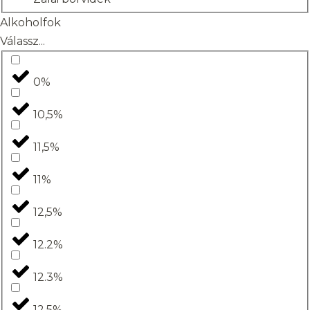
Alkoholfok
Válassz...
0%
10,5%
11,5%
11%
12,5%
12.2%
12.3%
12.5%