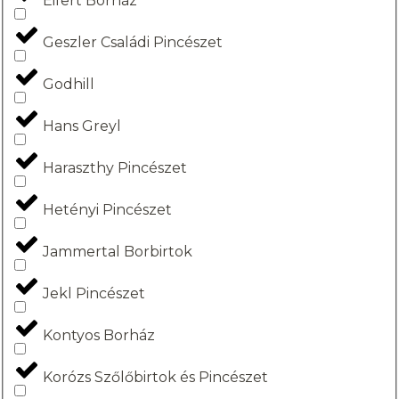
Eifert Borház
Geszler Családi Pincészet
Godhill
Hans Greyl
Haraszthy Pincészet
Hetényi Pincészet
Jammertal Borbirtok
Jekl Pincészet
Kontyos Borház
Korózs Szőlőbirtok és Pincészet