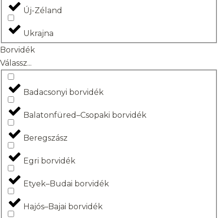
Új-Zéland
Ukrajna
Borvidék
Válassz...
Badacsonyi borvidék
Balatonfüred–Csopaki borvidék
Beregszász
Egri borvidék
Etyek–Budai borvidék
Hajós–Bajai borvidék