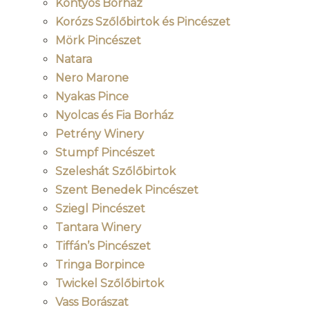
Kontyos Borház
Korózs Szőlőbirtok és Pincészet
Mörk Pincészet
Natara
Nero Marone
Nyakas Pince
Nyolcas és Fia Borház
Petrény Winery
Stumpf Pincészet
Szeleshát Szőlőbirtok
Szent Benedek Pincészet
Sziegl Pincészet
Tantara Winery
Tiffán’s Pincészet
Tringa Borpince
Twickel Szőlőbirtok
Vass Borászat