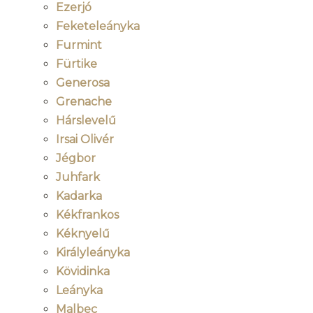
Ezerjó
Feketeleányka
Furmint
Fürtike
Generosa
Grenache
Hárslevelű
Irsai Olivér
Jégbor
Juhfark
Kadarka
Kékfrankos
Kéknyelű
Királyleányka
Kövidinka
Leányka
Malbec