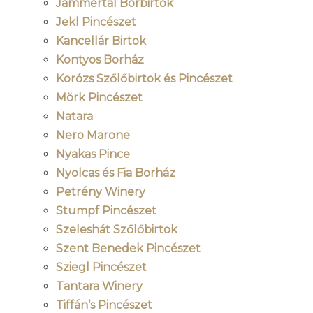
Jammertal Borbirtok
Jekl Pincészet
Kancellár Birtok
Kontyos Borház
Korózs Szőlőbirtok és Pincészet
Mörk Pincészet
Natara
Nero Marone
Nyakas Pince
Nyolcas és Fia Borház
Petrény Winery
Stumpf Pincészet
Szeleshát Szőlőbirtok
Szent Benedek Pincészet
Sziegl Pincészet
Tantara Winery
Tiffán’s Pincészet