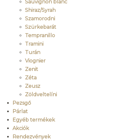
Sauvignon blanc
Shiraz/Syrah
Szamorodni
Szürkebarát
Tempranillo
Tramini
Turán
Viognier
Zenit
Zéta
Zeusz
Zöldveltelíni
Pezsgő
Párlat
Egyéb termékek
Akciók
Rendezvények