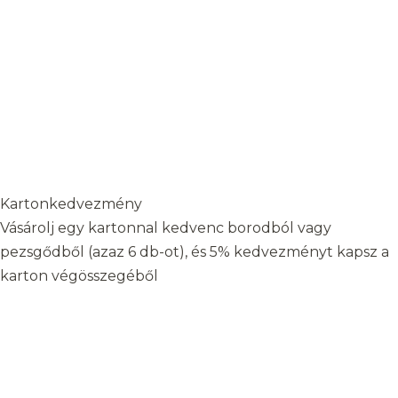
Kartonkedvezmény
Vásárolj egy kartonnal kedvenc borodból vagy
pezsgődből (azaz 6 db-ot), és 5% kedvezményt kapsz a
karton végösszegéből