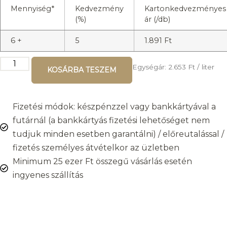
Mennyiség*
Kedvezmény
Kartonkedvezményes
(%)
ár (/db)
6 +
5
1.891
Ft
Egységár:
2.653
Ft
/ liter
KOSÁRBA TESZEM
Fizetési módok: készpénzzel vagy bankkártyával a
futárnál (a bankkártyás fizetési lehetőséget nem
tudjuk minden esetben garantálni) / előreutalással /
fizetés személyes átvételkor az üzletben
Minimum 25 ezer Ft összegű vásárlás esetén
ingyenes szállítás