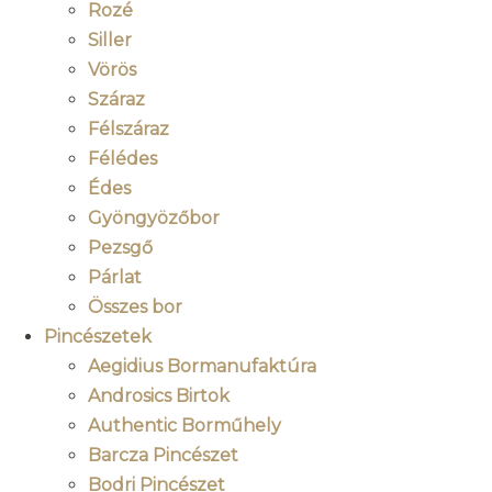
Rozé
Siller
Vörös
Száraz
Félszáraz
Félédes
Édes
Gyöngyözőbor
Pezsgő
Párlat
Összes bor
Pincészetek
Aegidius Bormanufaktúra
Androsics Birtok
Authentic Borműhely
Barcza Pincészet
Bodri Pincészet