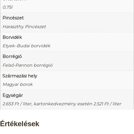
0,75l
Pincészet
Haraszthy Pincészet
Borvidék
Etyek–Budai borvidék
Borrégió
Felső-Pannon borrégió
Származási hely
Magyar borok
Egységár
2.653
Ft
/ liter, kartonkedvezmény esetén
2.521
Ft
/ liter
Értékelések