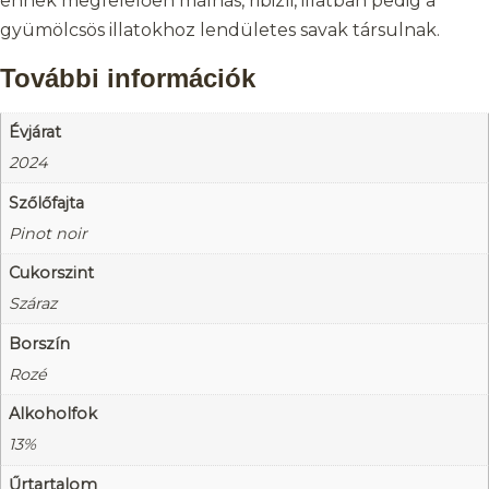
ennek megfelelően málnás, ribizli, illatban pedig a
gyümölcsös illatokhoz lendületes savak társulnak.
További információk
Évjárat
2024
Szőlőfajta
Pinot noir
Cukorszint
Száraz
Borszín
Rozé
Alkoholfok
13%
Űrtartalom