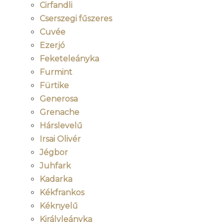
Cirfandli
Cserszegi fűszeres
Cuvée
Ezerjó
Feketeleányka
Furmint
Fürtike
Generosa
Grenache
Hárslevelű
Irsai Olivér
Jégbor
Juhfark
Kadarka
Kékfrankos
Kéknyelű
Királyleányka