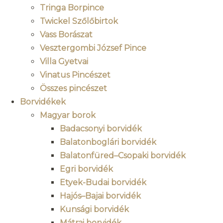
Tringa Borpince
Twickel Szőlőbirtok
Vass Borászat
Vesztergombi József Pince
Villa Gyetvai
Vinatus Pincészet
Összes pincészet
Borvidékek
Magyar borok
Badacsonyi borvidék
Balatonboglári borvidék
Balatonfüred–Csopaki borvidék
Egri borvidék
Etyek-Budai borvidék
Hajós–Bajai borvidék
Kunsági borvidék
Mátrai borvidék