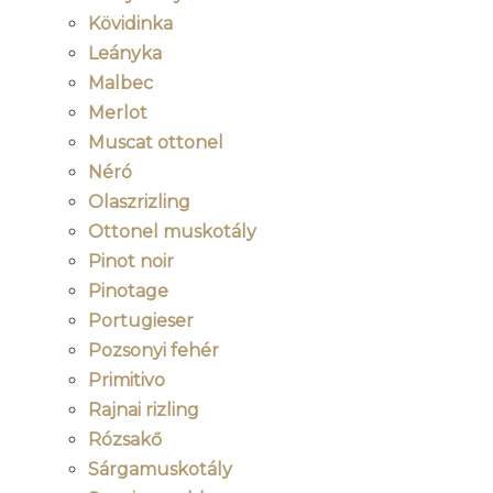
Kövidinka
Leányka
Malbec
Merlot
Muscat ottonel
Néró
Olaszrizling
Ottonel muskotály
Pinot noir
Pinotage
Portugieser
Pozsonyi fehér
Primitivo
Rajnai rizling
Rózsakő
Sárgamuskotály