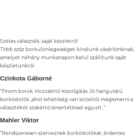
Széles választék, saját készletről
Több száz borkülönlegességet kínálunk vásárlóinknak,
amelyet néhány munkanapon belül szállítunk saját
készletünkről
Czinkota Gáborné
“Finom borok. Hozzáértő kiszolgálás. Jó hangulatú
borkóstolók ,ahol lehetőség van közelről megismerni a
választékot szakértő ismertetéssel együtt..”
Mahler Viktor
“Rendszeresen szerveznek borkóstolókat, érdemes