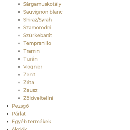
Sárgamuskotály
Sauvignon blanc
Shiraz/Syrah
Szamorodni
Szürkebarát
Tempranillo
Tramini
Turán
Viognier
Zenit
Zéta
Zeusz
Zöldveltelíni
Pezsgő
Párlat
Egyéb termékek
Akciók