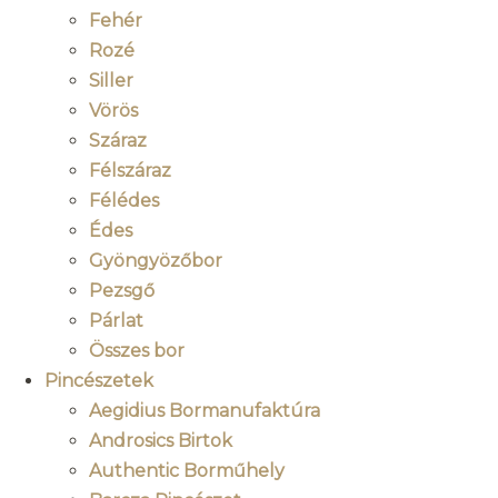
Fehér
Rozé
Siller
Vörös
Száraz
Félszáraz
Félédes
Édes
Gyöngyözőbor
Pezsgő
Párlat
Összes bor
Pincészetek
Aegidius Bormanufaktúra
Androsics Birtok
Authentic Borműhely