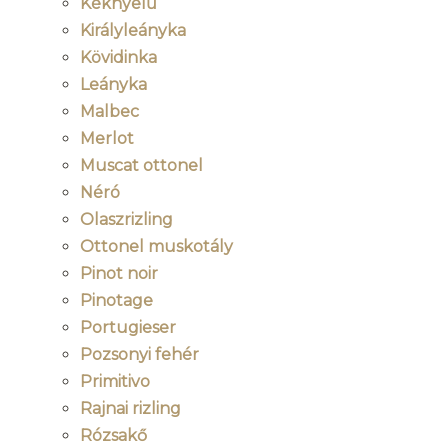
Kéknyelű
Királyleányka
Kövidinka
Leányka
Malbec
Merlot
Muscat ottonel
Néró
Olaszrizling
Ottonel muskotály
Pinot noir
Pinotage
Portugieser
Pozsonyi fehér
Primitivo
Rajnai rizling
Rózsakő