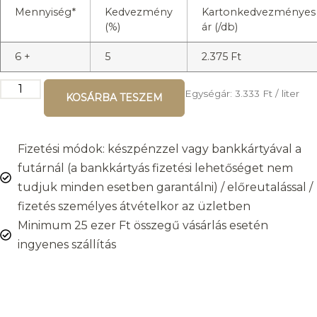
Mennyiség*
Kedvezmény
Kartonkedvezményes
(%)
ár (/db)
6 +
5
2.375
Ft
Egységár:
3.333
Ft
/ liter
KOSÁRBA TESZEM
Fizetési módok: készpénzzel vagy bankkártyával a
futárnál (a bankkártyás fizetési lehetőséget nem
tudjuk minden esetben garantálni) / előreutalással /
fizetés személyes átvételkor az üzletben
Minimum 25 ezer Ft összegű vásárlás esetén
ingyenes szállítás