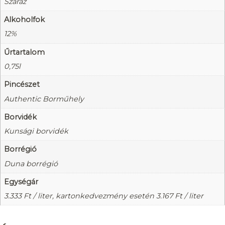
Száraz
Alkoholfok
12%
Űrtartalom
0,75l
Pincészet
Authentic Borműhely
Borvidék
Kunsági borvidék
Borrégió
Duna borrégió
Egységár
3.333
Ft
/ liter, kartonkedvezmény esetén
3.167
Ft
/ liter