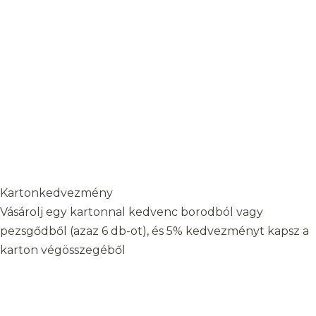
Kartonkedvezmény
Vásárolj egy kartonnal kedvenc borodból vagy
pezsgődből (azaz 6 db-ot), és 5% kedvezményt kapsz a
karton végösszegéből