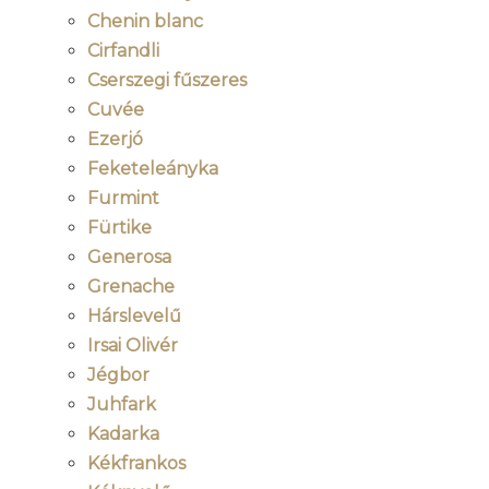
Chenin blanc
Cirfandli
Cserszegi fűszeres
Cuvée
Ezerjó
Feketeleányka
Furmint
Fürtike
Generosa
Grenache
Hárslevelű
Irsai Olivér
Jégbor
Juhfark
Kadarka
Kékfrankos