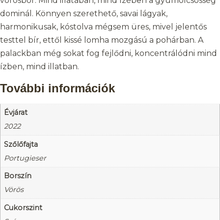
vörösbor. Mind illatában, mind ízében a gyümölcsösség
dominál. Könnyen szerethető, savai lágyak,
harmonikusak, kóstolva mégsem üres, mivel jelentős
testtel bír, ettől kissé lomha mozgású a pohárban. A
palackban még sokat fog fejlődni, koncentrálódni mind
ízben, mind illatban.
További információk
Évjárat
2022
Szőlőfajta
Portugieser
Borszín
Vörös
Cukorszint