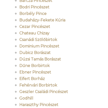
Barcza Pincészet
Bodri Pincészet
Borbély Pince
Budaházy-Fekete Kúria
Cezar Pincészet
Chateau Chizay
Csanádi Szőlőbirtok
Dominium Pincészet
Dubicz Borászat
Dúzsi Tamás Borászat
Dűne Borbirtok
Ebner Pincészet
Eifert Borház
Fehérvári Borbirtok
Geszler Családi Pincészet
Godhill
Haraszthy Pincészet