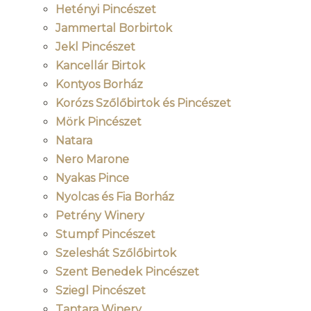
Hetényi Pincészet
Jammertal Borbirtok
Jekl Pincészet
Kancellár Birtok
Kontyos Borház
Korózs Szőlőbirtok és Pincészet
Mörk Pincészet
Natara
Nero Marone
Nyakas Pince
Nyolcas és Fia Borház
Petrény Winery
Stumpf Pincészet
Szeleshát Szőlőbirtok
Szent Benedek Pincészet
Sziegl Pincészet
Tantara Winery