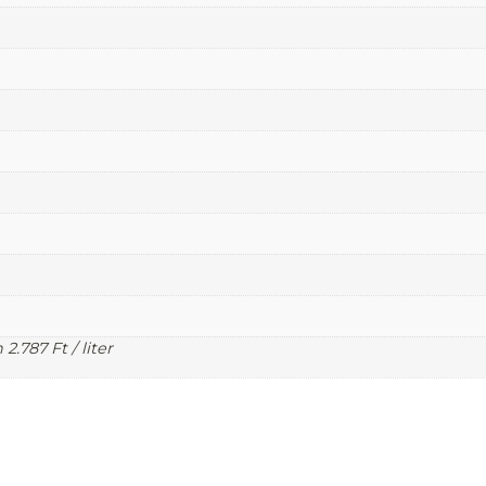
n
2.787
Ft
/ liter