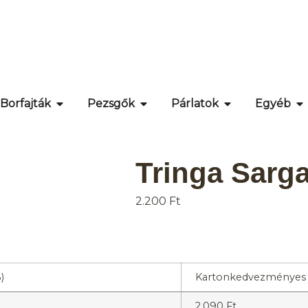
Borfajták
Pezsgők
Párlatok
Egyéb
Tringa Sarg
2.200
Ft
)
Kartonkedvezményes á
2.090
Ft