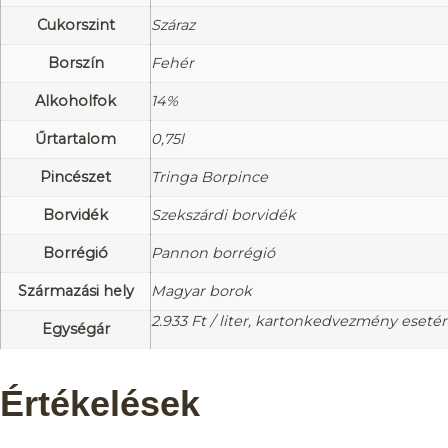
Cukorszint
Száraz
Borszín
Fehér
Alkoholfok
14%
Űrtartalom
0,75l
Pincészet
Tringa Borpince
Borvidék
Szekszárdi borvidék
Borrégió
Pannon borrégió
Származási hely
Magyar borok
2.933
Ft
/ liter, kartonkedvezmény eseté
Egységár
Értékelések