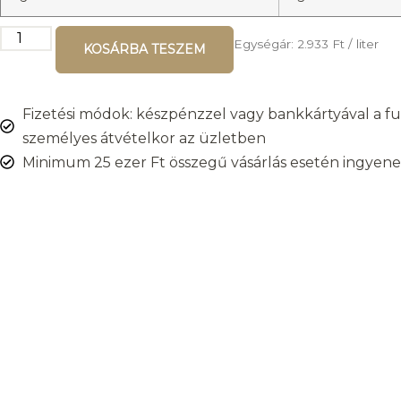
Egységár:
2.933
Ft
/ liter
KOSÁRBA TESZEM
Fizetési módok: készpénzzel vagy bankkártyával a fut
személyes átvételkor az üzletben
Minimum 25 ezer Ft összegű vásárlás esetén ingyenes