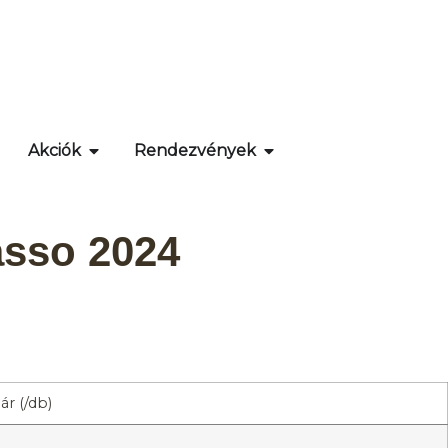
Akciók
Rendezvények
asso 2024
r (/db)