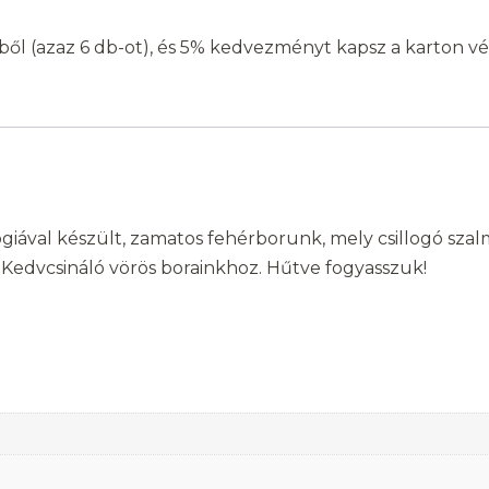
ől (azaz 6 db-ot), és 5% kedvezményt kapsz a karton v
ógiával készült, zamatos fehérborunk, mely csillogó sza
. Kedvcsináló vörös borainkhoz. Hűtve fogyasszuk!