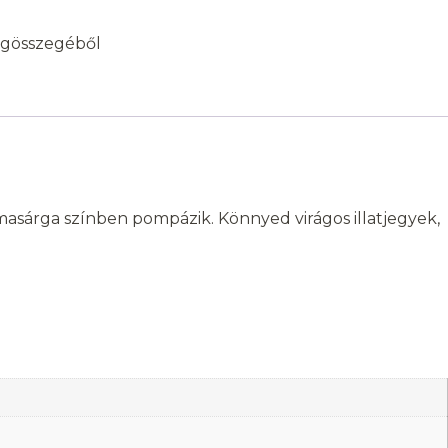
égösszegéből
lmasárga színben pompázik. Könnyed virágos illatjegyek,