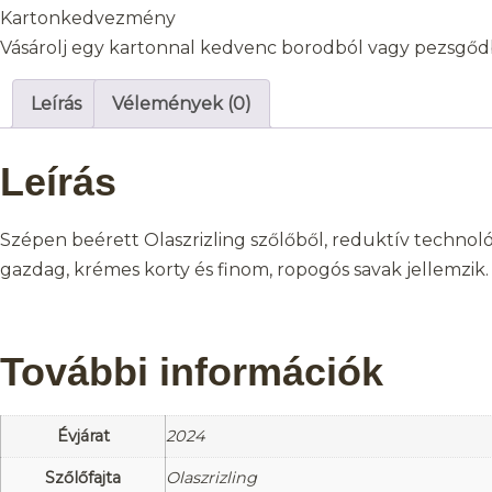
Kartonkedvezmény
Vásárolj egy kartonnal kedvenc borodból vagy pezsgődb
Leírás
Vélemények (0)
Leírás
Szépen beérett Olaszrizling szőlőből, reduktív technol
gazdag, krémes korty és finom, ropogós savak jellemzik
További információk
Évjárat
2024
Szőlőfajta
Olaszrizling