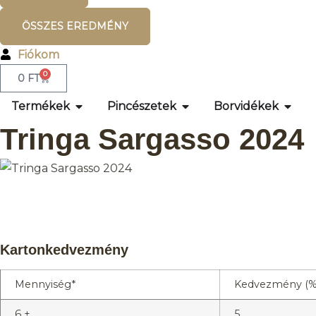
ÖSSZES EREDMÉNY
Fiókom
0
0
FT
Termékek
Pincészetek
Borvidékek
Tringa Sargasso 2024
Kartonkedvezmény
Mennyiség*
Kedvezmény (%
6 +
5