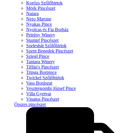
Korózs Szőlőbirtok
Mörk Pincészet
Natara
Nero Marone
Nyakas Pince
Nyolcas és Fia Borház
Petrény Winery
Stumpf Pincészet
Szeleshát Szőlőbirtok
Szent Benedek Pincészet
Sziegl Pince
Tantara Winery
Tiffán's Pincészet
Tringa Borpince
Twickel Szőlőbirtok
Vass Borászat
Vesztergombi József Pince
Villa Gyetvai
Vinatus Pincészet
Összes pincészet