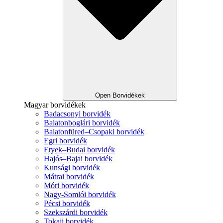
Open Borvidékek
Magyar borvidékek
Badacsonyi borvidék
Balatonboglári borvidék
Balatonfüred–Csopaki borvidék
Egri borvidék
Etyek–Budai borvidék
Hajós–Bajai borvidék
Kunsági borvidék
Mátrai borvidék
Móri borvidék
Nagy-Somlói borvidék
Pécsi borvidék
Szekszárdi borvidék
Tokaji borvidék