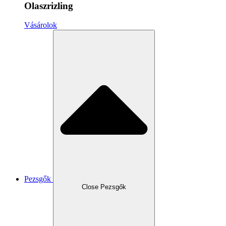
Olaszrizling
Vásárolok
Pezsgők
Close Pezsgők