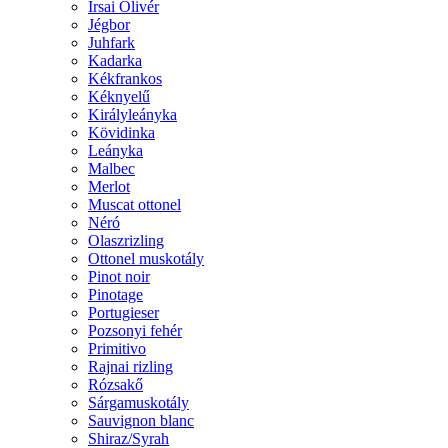
Irsai Olivér
Jégbor
Juhfark
Kadarka
Kékfrankos
Kéknyelű
Királyleányka
Kövidinka
Leányka
Malbec
Merlot
Muscat ottonel
Néró
Olaszrizling
Ottonel muskotály
Pinot noir
Pinotage
Portugieser
Pozsonyi fehér
Primitivo
Rajnai rizling
Rózsakő
Sárgamuskotály
Sauvignon blanc
Shiraz/Syrah