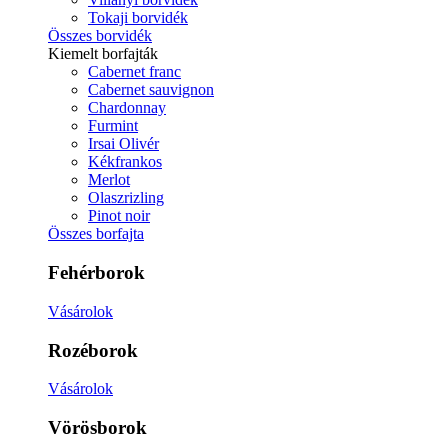
Tokaji borvidék
Összes borvidék
Kiemelt borfajták
Cabernet franc
Cabernet sauvignon
Chardonnay
Furmint
Irsai Olivér
Kékfrankos
Merlot
Olaszrizling
Pinot noir
Összes borfajta
Fehérborok
Vásárolok
Rozéborok
Vásárolok
Vörösborok