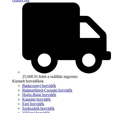
Összes bor
25.000 Ft felett a szállítás ingyenes
Kiemelt borvidékek
Badacsonyi borvidék
Balatonfüred-Csopaki borvidék
Hajós-Bajai borvidék
Kunsági borvidék
Egri borvidék
Szekszárdi borvidék
Villányi borvidék