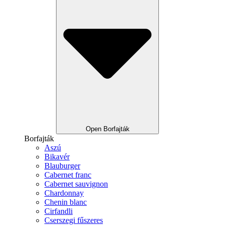
Open Borfajták
Borfajták
Aszú
Bikavér
Blauburger
Cabernet franc
Cabernet sauvignon
Chardonnay
Chenin blanc
Cirfandli
Cserszegi fűszeres