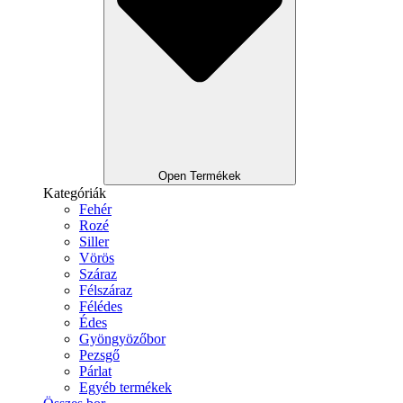
Open Termékek
Kategóriák
Fehér
Rozé
Siller
Vörös
Száraz
Félszáraz
Félédes
Édes
Gyöngyözőbor
Pezsgő
Párlat
Egyéb termékek