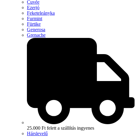
Cuvée
Ezerjó
Feketeleányka
Furmint
Fürtike
Generosa
Grenache
25.000 Ft felett a szállítás ingyenes
Hárslevelű