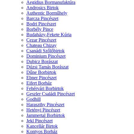
Aegidius Bormanufaktúra
Androsics Birtok
Authentic Borműhely
Barcza Pincészet
Bodri Pincészet
Borbély Pince
Budaházy-Fekete Kúria
Cezar Pincészet
Chateau Chizay
Csanádi Szőlőbirtok
Dominium Pincészet
Dubicz Borászat
Dúzsi Tamás Borászat
Dűne Borbirtok
Ebner Pincészet
Eifert Borház
Fehérvári Borbirtok
Geszler Családi Pincészet
Godhill
Haraszthy Pincészet
Hetényi Pincészet
Jammertal Borbirtok
Jekl Pincészet
Kancellár Birtok
Kontyos Borház