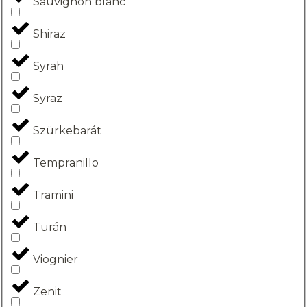
Sauvignon blanc
Shiraz
Syrah
Syraz
Szürkebarát
Tempranillo
Tramini
Turán
Viognier
Zenit