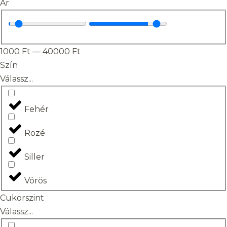
Ár
1000
Ft
—
40000
Ft
Szín
Válassz...
Fehér
Rozé
Siller
Vörös
Cukorszint
Válassz...