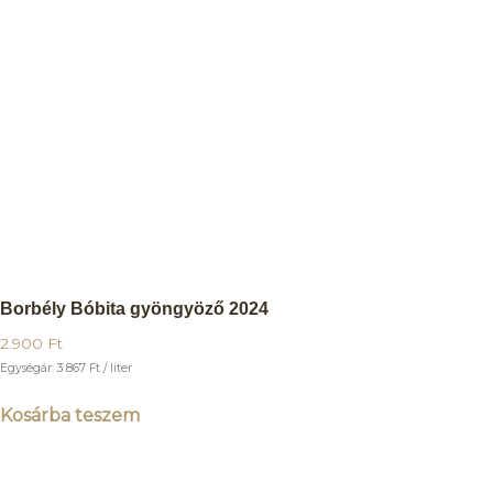
Borbély Bóbita gyöngyöző 2024
2.900
Ft
Egységár:
3.867
Ft
/ liter
Kosárba teszem