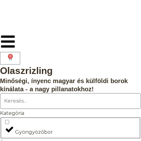
0
Olaszrizling
Minőségi, ínyenc magyar és külföldi borok
kínálata - a nagy pillanatokhoz!
Kategória
Gyöngyözőbor