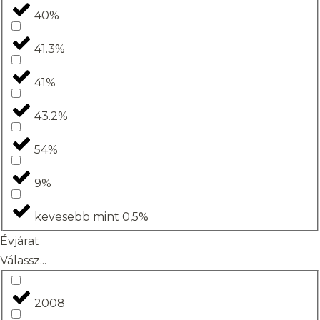
40%
41.3%
41%
43.2%
54%
9%
kevesebb mint 0,5%
Évjárat
Válassz...
2008