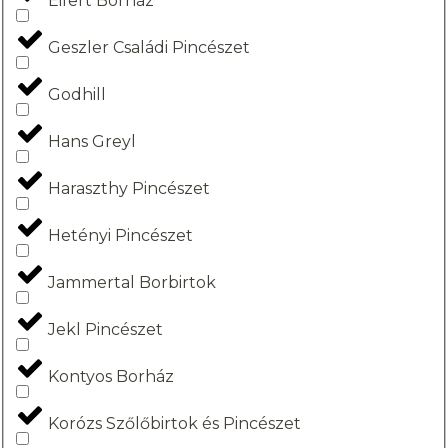
Eifert Borház
Geszler Családi Pincészet
Godhill
Hans Greyl
Haraszthy Pincészet
Hetényi Pincészet
Jammertal Borbirtok
Jekl Pincészet
Kontyos Borház
Korózs Szőlőbirtok és Pincészet