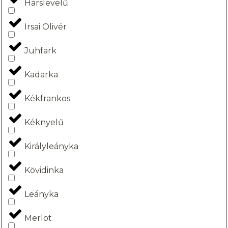
Hárslevelű
Irsai Olivér
Juhfark
Kadarka
Kékfrankos
Kéknyelű
Királyleányka
Kövidinka
Leányka
Merlot