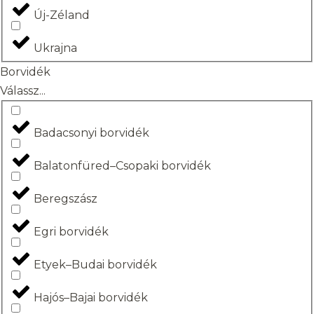
Új-Zéland
Ukrajna
Borvidék
Válassz...
Badacsonyi borvidék
Balatonfüred–Csopaki borvidék
Beregszász
Egri borvidék
Etyek–Budai borvidék
Hajós–Bajai borvidék