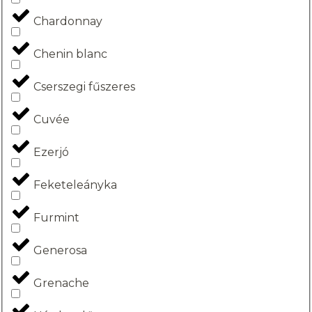
Chardonnay
Chenin blanc
Cserszegi fűszeres
Cuvée
Ezerjó
Feketeleányka
Furmint
Generosa
Grenache