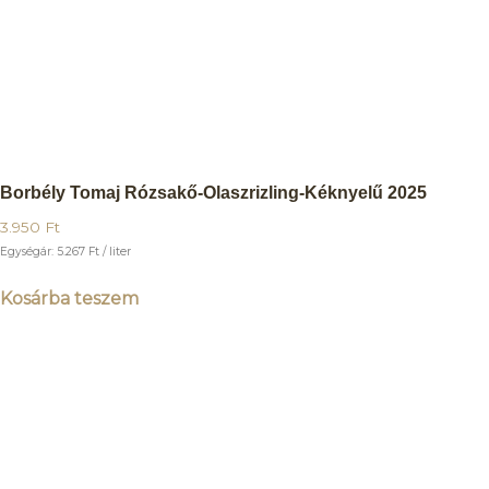
Borbély Tomaj Rózsakő-Olaszrizling-Kéknyelű 2025
3.950
Ft
Egységár:
5.267
Ft
/ liter
Kosárba teszem