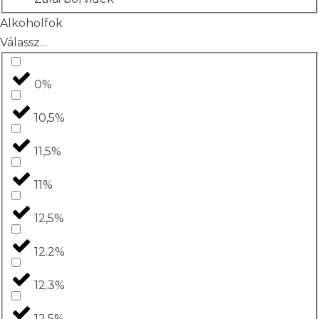
Alkoholfok
Válassz...
0%
10,5%
11,5%
11%
12,5%
12.2%
12.3%
12.5%