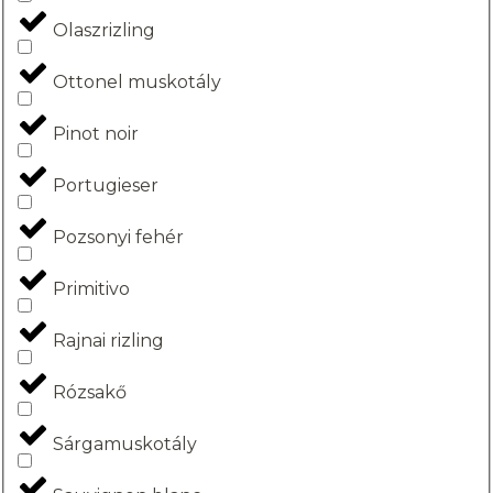
Olaszrizling
Ottonel muskotály
Pinot noir
Portugieser
Pozsonyi fehér
Primitivo
Rajnai rizling
Rózsakő
Sárgamuskotály