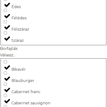
Édes
Félédes
Félszáraz
Száraz
Borfajták
Válassz...
Bikavér
Blauburger
Cabernet franc
Cabernet sauvignon