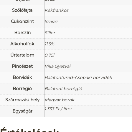
Szőlőfajta
Kékfrankos
Cukorszint
Száraz
Borszín
Siller
Alkoholfok
11,5%
Űrtartalom
0,75l
Pincészet
Villa Gyetvai
Borvidék
Balatonfüred–Csopaki borvidék
Borrégió
Balatoni borrégió
Származási hely
Magyar borok
1.333
Ft
/ liter
Egységár