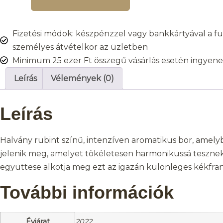
Fizetési módok: készpénzzel vagy bankkártyával a fut
személyes átvételkor az üzletben
Minimum 25 ezer Ft összegű vásárlás esetén ingyenes
Leírás
Vélemények (0)
Leírás
Halvány rubint színű, intenzíven aromatikus bor, amelybe
jelenik meg, amelyet tökéletesen harmonikussá teszne
együttese alkotja meg ezt az igazán különleges kékfrank
További információk
Évjárat
2022