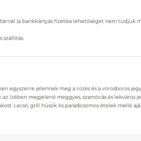
árnál (a bankkártyás fizetési lehetőséget nem tudjuk min
 szállítás
n egyszerre jelennek meg a rozés és a vörösboros jegyek.
k az ízében megjelenő meggyes, szamócás és lekváros j
ost. Lecsó, grill húsok és paradicsomos ételek mellé ajá