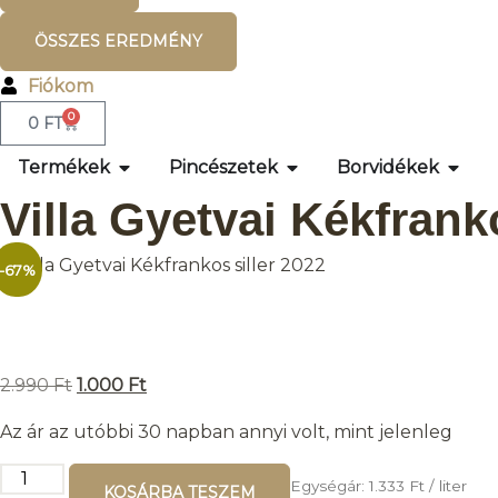
ÖSSZES EREDMÉNY
Fiókom
0
0
FT
Termékek
Pincészetek
Borvidékek
Villa Gyetvai Kékfrank
-67%
2.990
Ft
1.000
Ft
Az ár az utóbbi 30 napban annyi volt, mint jelenleg
Egységár:
1.333
Ft
/ liter
KOSÁRBA TESZEM