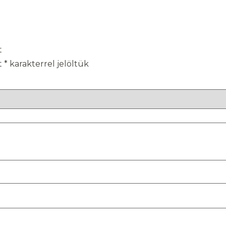
t
t
*
karakterrel jelöltük