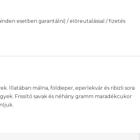
den esetben garantálni) / előreutalással / fizetés
 Illatában málna, földieper, eperlekvár és ribizli sora
egyek. Frissítő savak és néhány gramm maradékcukor
nljuk.