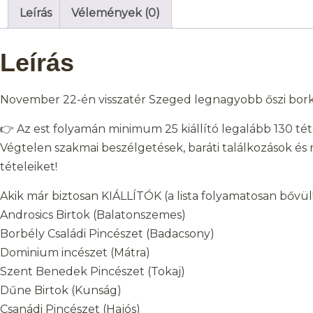
Leírás
Vélemények (0)
Leírás
November 22-én visszatér Szeged legnagyobb őszi bork
👉 Az est folyamán minimum 25 kiállító legalább 130 tét
Végtelen szakmai beszélgetések, baráti találkozások és
tételeiket!
Akik már biztosan KIÁLLÍTÓK (a lista folyamatosan bővül!
Androsics Birtok (Balatonszemes)
Borbély Családi Pincészet (Badacsony)
Dominium incészet (Mátra)
Szent Benedek Pincészet (Tokaj)
Dűne Birtok (Kunság)
Csanádi Pincészet (Hajós)