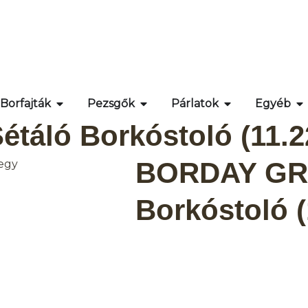
Borfajták
Pezsgők
Párlatok
Egyéb
áló Borkóstoló (11.22
BORDAY GRA
Borkóstoló (