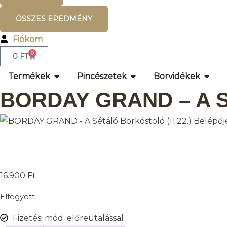
ÖSSZES EREDMÉNY
Fiókom
0
0
FT
Termékek
Pincészetek
Borvidékek
BORDAY GRAND – A Sét
16.900
Ft
Elfogyott
Fizetési mód: előreutalással