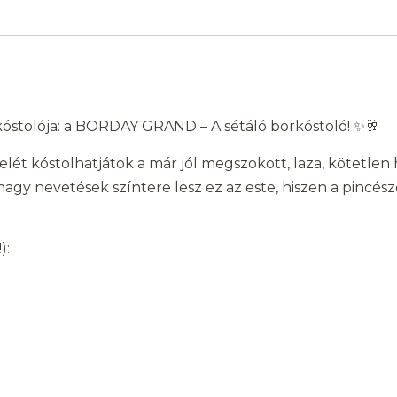
óstolója: a BORDAY GRAND – A sétáló borkóstoló! ✨🥂
elét kóstolhatjátok a már jól megszokott, laza, kötetle
 nagy nevetések színtere lesz ez az este, hiszen a pinc
):