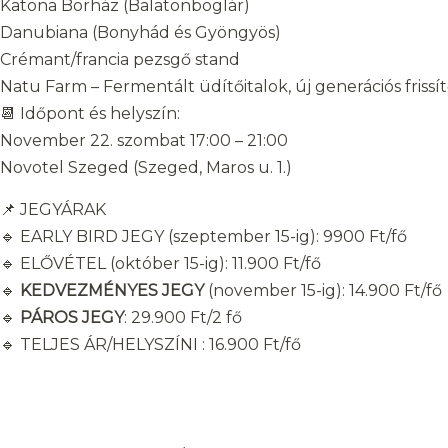
Katona Borház (Balatonboglár)
Danubiana (Bonyhád és Gyöngyös)
Crémant/francia pezsgő stand
Natu Farm – Fermentált üdítőitalok, új generációs frissí
📆 Időpont és helyszín:
November 22. szombat 17:00 – 21:00
Novotel Szeged (Szeged, Maros u. 1.)
📌 JEGYÁRAK
🔹 EARLY BIRD JEGY (szeptember 15-ig): 9900 Ft/fő
🔹 ELŐVÉTEL (október 15-ig): 11.900 Ft/fő
🔹
KEDVEZMÉNYES JEGY
(november 15-ig): 14.900 Ft/fő
🔹
PÁROS JEGY
: 29.900 Ft/2 fő
🔹 TELJES ÁR/HELYSZÍNI : 16.900 Ft/fő