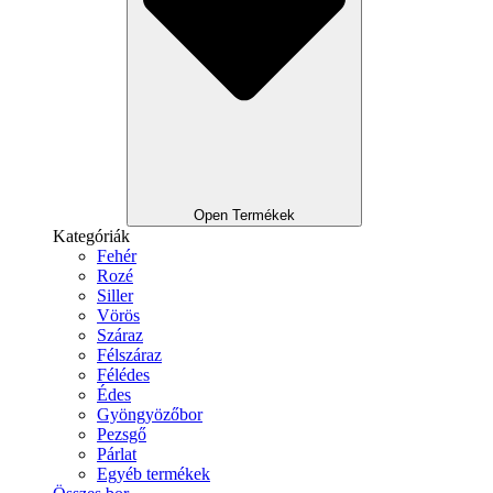
Open Termékek
Kategóriák
Fehér
Rozé
Siller
Vörös
Száraz
Félszáraz
Félédes
Édes
Gyöngyözőbor
Pezsgő
Párlat
Egyéb termékek