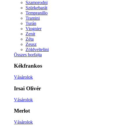
Szamorodni
Szürkebarát
Tempranillo
Tramini
Turán
Viognier
Zenit
Zéta
Zeusz
Zöldveltelini
Összes borfajta
Kékfrankos
Vásárolok
Irsai Olivér
Vásárolok
Merlot
Vásárolok