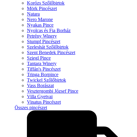
Korózs Szőlőbirtok
Mörk Pincészet
Natara
Nero Marone
Nyakas Pince
Nyolcas és Fia Borház
Petrény Winery
Stumpf Pincészet
Szeleshát Szőlőbirtok
Szent Benedek Pincészet
Sziegl Pince
Tantara Winery
Tiffán's Pincészet
Tringa Borpince
Twickel Szőlőbirtok
Vass Borászat
Vesztergombi József Pince
Villa Gyetvai
Vinatus Pincészet
Összes pincészet