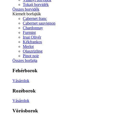
Tokaji borvidék
Összes borvidék
Kiemelt borfajták
Cabernet franc
Cabernet sauvignon
Chardonnay
Furmint
Irsai Olivér
Kékfrankos
Merlot
Olaszrizling
Pinot noir
Összes borfajta
Fehérborok
Vásárolok
Rozéborok
Vásárolok
Vörösborok