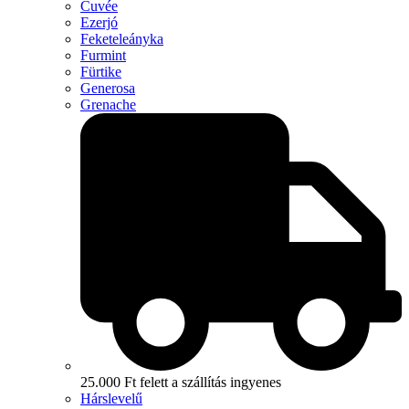
Cuvée
Ezerjó
Feketeleányka
Furmint
Fürtike
Generosa
Grenache
25.000 Ft felett a szállítás ingyenes
Hárslevelű