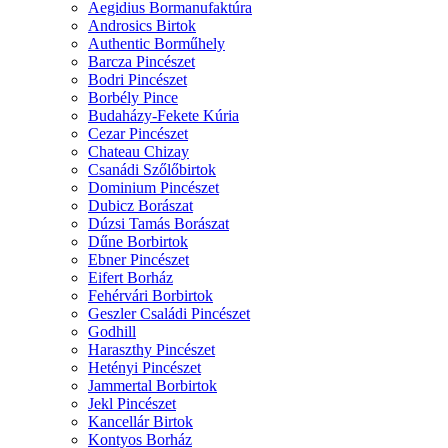
Aegidius Bormanufaktúra
Androsics Birtok
Authentic Borműhely
Barcza Pincészet
Bodri Pincészet
Borbély Pince
Budaházy-Fekete Kúria
Cezar Pincészet
Chateau Chizay
Csanádi Szőlőbirtok
Dominium Pincészet
Dubicz Borászat
Dúzsi Tamás Borászat
Dűne Borbirtok
Ebner Pincészet
Eifert Borház
Fehérvári Borbirtok
Geszler Családi Pincészet
Godhill
Haraszthy Pincészet
Hetényi Pincészet
Jammertal Borbirtok
Jekl Pincészet
Kancellár Birtok
Kontyos Borház