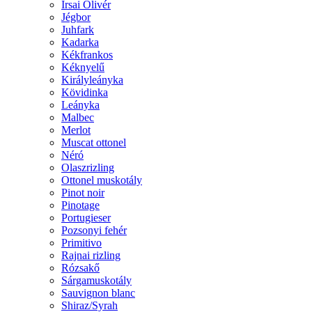
Irsai Olivér
Jégbor
Juhfark
Kadarka
Kékfrankos
Kéknyelű
Királyleányka
Kövidinka
Leányka
Malbec
Merlot
Muscat ottonel
Néró
Olaszrizling
Ottonel muskotály
Pinot noir
Pinotage
Portugieser
Pozsonyi fehér
Primitivo
Rajnai rizling
Rózsakő
Sárgamuskotály
Sauvignon blanc
Shiraz/Syrah