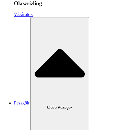
Olaszrizling
Vásárolok
Pezsgők
Close Pezsgők