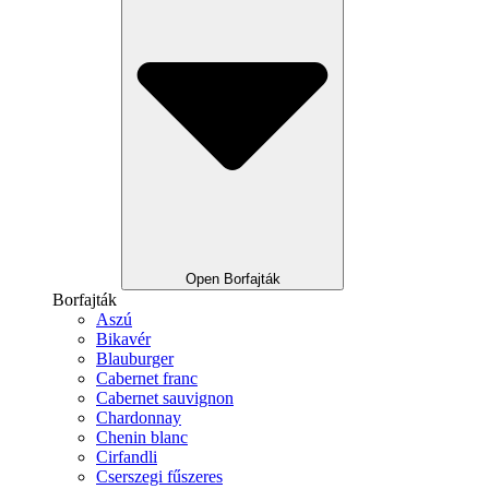
Open Borfajták
Borfajták
Aszú
Bikavér
Blauburger
Cabernet franc
Cabernet sauvignon
Chardonnay
Chenin blanc
Cirfandli
Cserszegi fűszeres