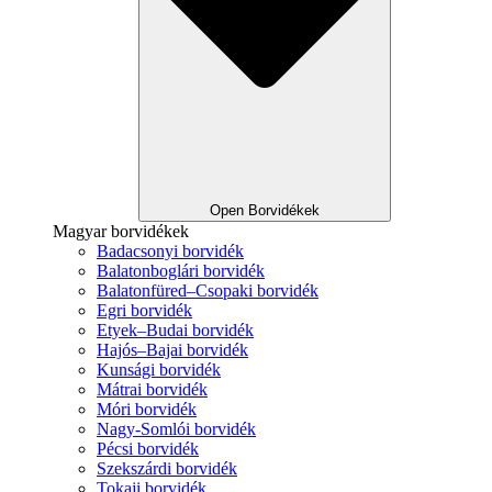
Open Borvidékek
Magyar borvidékek
Badacsonyi borvidék
Balatonboglári borvidék
Balatonfüred–Csopaki borvidék
Egri borvidék
Etyek–Budai borvidék
Hajós–Bajai borvidék
Kunsági borvidék
Mátrai borvidék
Móri borvidék
Nagy-Somlói borvidék
Pécsi borvidék
Szekszárdi borvidék
Tokaji borvidék