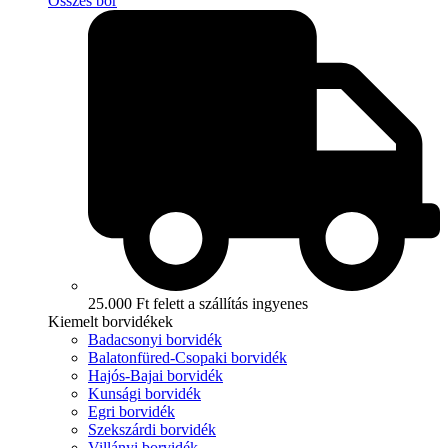
Összes bor
25.000 Ft felett a szállítás ingyenes
Kiemelt borvidékek
Badacsonyi borvidék
Balatonfüred-Csopaki borvidék
Hajós-Bajai borvidék
Kunsági borvidék
Egri borvidék
Szekszárdi borvidék
Villányi borvidék