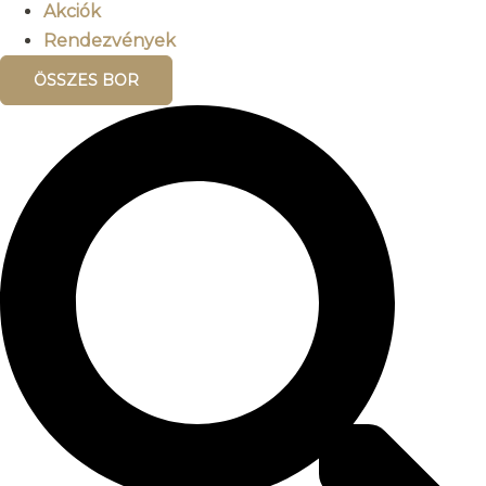
Akciók
Rendezvények
ÖSSZES BOR