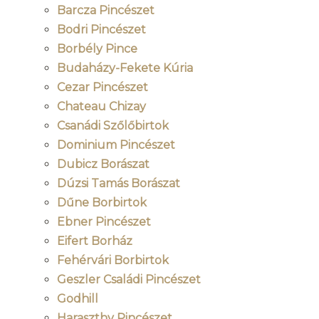
Barcza Pincészet
Bodri Pincészet
Borbély Pince
Budaházy-Fekete Kúria
Cezar Pincészet
Chateau Chizay
Csanádi Szőlőbirtok
Dominium Pincészet
Dubicz Borászat
Dúzsi Tamás Borászat
Dűne Borbirtok
Ebner Pincészet
Eifert Borház
Fehérvári Borbirtok
Geszler Családi Pincészet
Godhill
Haraszthy Pincészet