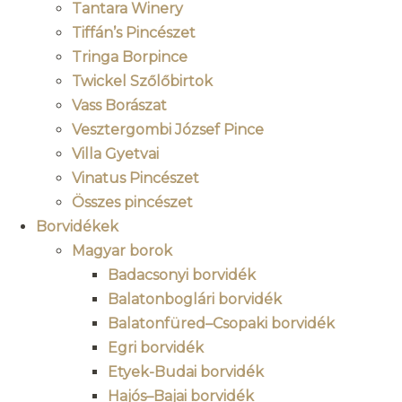
Tantara Winery
Tiffán’s Pincészet
Tringa Borpince
Twickel Szőlőbirtok
Vass Borászat
Vesztergombi József Pince
Villa Gyetvai
Vinatus Pincészet
Összes pincészet
Borvidékek
Magyar borok
Badacsonyi borvidék
Balatonboglári borvidék
Balatonfüred–Csopaki borvidék
Egri borvidék
Etyek-Budai borvidék
Hajós–Bajai borvidék