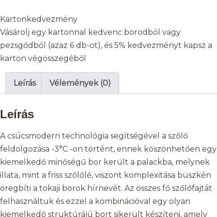
Kartonkedvezmény
Vásárolj egy kartonnal kedvenc borodból vagy
pezsgődből (azaz 6 db-ot), és 5% kedvezményt kapsz a
karton végösszegéből
Leírás
Vélemények (0)
Leírás
A csúcsmodern technológia segítségével a szőlő
feldolgozása -3°C -on történt, ennek köszönhetően egy
kiemelkedő minőségű bor került a palackba, melynek
illata, mint a friss szőlőlé, viszont komplexitása büszkén
öregbíti a tokaji borok hírnevét. Az összes fő szőlőfajtát
felhasználtuk és ezzel a kombinációval egy olyan
kiemelkedő struktúrájú bort sikerült készíteni, amely