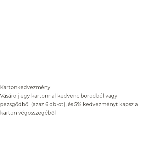
Kartonkedvezmény
Vásárolj egy kartonnal kedvenc borodból vagy
pezsgődből (azaz 6 db-ot), és 5% kedvezményt kapsz a
karton végösszegéből