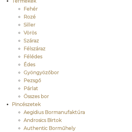
Termékek
Fehér
Rozé
Siller
Vörös
Száraz
Félszáraz
Félédes
Édes
Gyöngyözőbor
Pezsgő
Párlat
Összes bor
Pincészetek
Aegidius Bormanufaktúra
Androsics Birtok
Authentic Borműhely