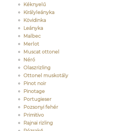
Kéknyelű
Királyleányka
Kövidinka
Leányka
Malbec
Merlot
Muscat ottonel
Néró
Olaszrizling
Ottonel muskotály
Pinot noir
Pinotage
Portugieser
Pozsonyi fehér
Primitivo
Rajnai rizling
Rózsakő