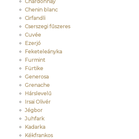
Chardonnay
Chenin blanc
Cirfandli
Cserszegi fűszeres
Cuvée
Ezerjó
Feketeleányka
Furmint
Fürtike
Generosa
Grenache
Hárslevelű
Irsai Olivér
Jégbor
Juhfark
Kadarka
Kékfrankos