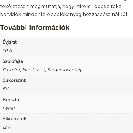
tökéletesen megmutatja, hogy mire is képes a tokaji
borvidék mindenféle adalékanyag hozzáadása nélkül.
További információk
Évjárat
2018
Szőlőfajta
Furmint, Hárslevelű, Sárgamuskotály
Cukorszint
Édes
Borszín
Fehér
Alkoholfok
12%