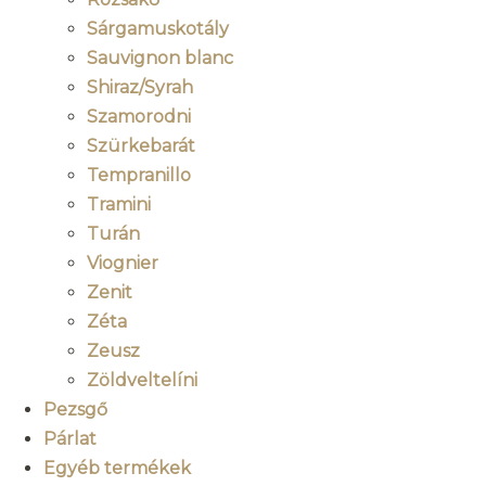
Sárgamuskotály
Sauvignon blanc
Shiraz/Syrah
Szamorodni
Szürkebarát
Tempranillo
Tramini
Turán
Viognier
Zenit
Zéta
Zeusz
Zöldveltelíni
Pezsgő
Párlat
Egyéb termékek