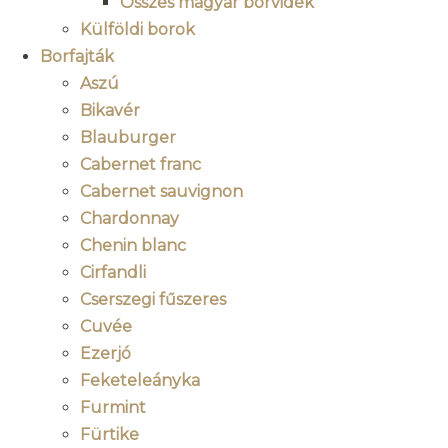
Összes magyar borvidék
Külföldi borok
Borfajták
Aszú
Bikavér
Blauburger
Cabernet franc
Cabernet sauvignon
Chardonnay
Chenin blanc
Cirfandli
Cserszegi fűszeres
Cuvée
Ezerjó
Feketeleányka
Furmint
Fürtike