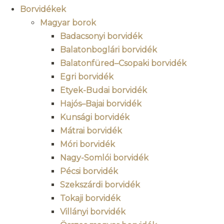
Borvidékek
Magyar borok
Badacsonyi borvidék
Balatonboglári borvidék
Balatonfüred–Csopaki borvidék
Egri borvidék
Etyek-Budai borvidék
Hajós–Bajai borvidék
Kunsági borvidék
Mátrai borvidék
Móri borvidék
Nagy-Somlói borvidék
Pécsi borvidék
Szekszárdi borvidék
Tokaji borvidék
Villányi borvidék