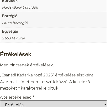
Borvidék
Hajós–Bajai borvidék
Borrégió
Duna borrégió
Egységár
2.653
Ft
/ liter
Értékelések
Még nincsenek értékelések.
„Csanádi Kadarka rozé 2025” értékelése elsőként
Az e-mail címet nem tesszük közzé.
A kötelező
mezőket
*
karakterrel jelöltük
A te értékelésed
*