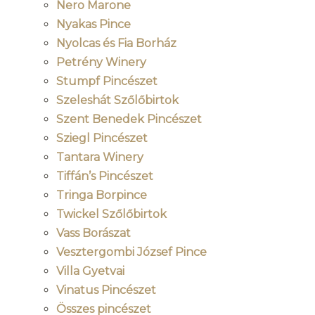
Nero Marone
Nyakas Pince
Nyolcas és Fia Borház
Petrény Winery
Stumpf Pincészet
Szeleshát Szőlőbirtok
Szent Benedek Pincészet
Sziegl Pincészet
Tantara Winery
Tiffán’s Pincészet
Tringa Borpince
Twickel Szőlőbirtok
Vass Borászat
Vesztergombi József Pince
Villa Gyetvai
Vinatus Pincészet
Összes pincészet