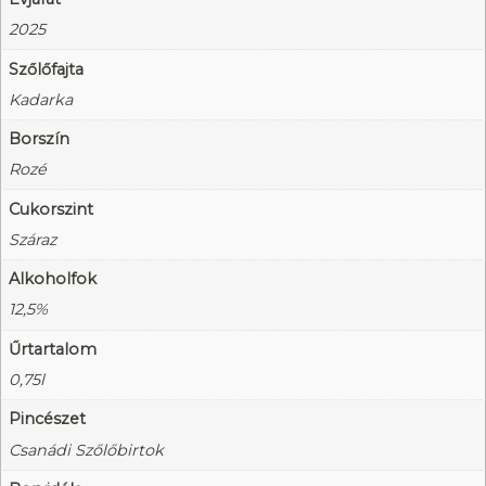
2025
Szőlőfajta
Kadarka
Borszín
Rozé
Cukorszint
Száraz
Alkoholfok
12,5%
Űrtartalom
0,75l
Pincészet
Csanádi Szőlőbirtok