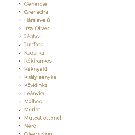
Generosa
Grenache
Hárslevelű
Irsai Olivér
Jégbor
Juhfark
Kadarka
Kékfrankos
Kéknyelű
Királyleányka
Kövidinka
Leányka
Malbec
Merlot
Muscat ottonel
Néró
Olaszrizling