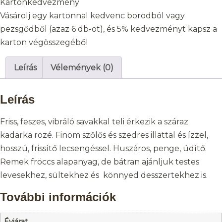
Kartonkedvezmény
Vásárolj egy kartonnal kedvenc borodból vagy
pezsgődből (azaz 6 db-ot), és 5% kedvezményt kapsz a
karton végösszegéből
Leírás
Vélemények (0)
Leírás
Friss, feszes, vibráló savakkal teli érkezik a száraz
kadarka rozé. Finom szőlős és szedres illattal és ízzel,
hosszú, frissítő lecsengéssel. Huszáros, penge, üdítő.
Remek fröccs alapanyag, de bátran ajánljuk testes
levesekhez, sültekhez és könnyed desszertekhez is.
További információk
Évjárat