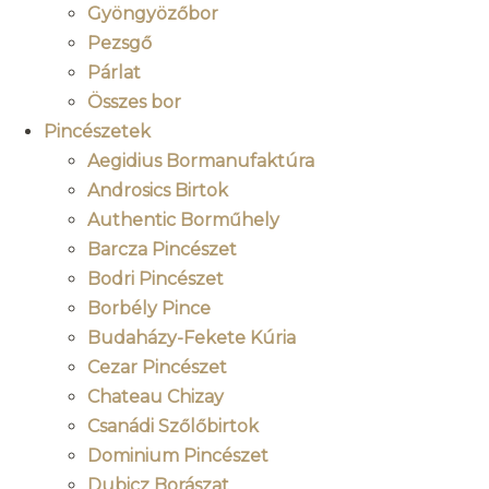
Gyöngyözőbor
Pezsgő
Párlat
Összes bor
Pincészetek
Aegidius Bormanufaktúra
Androsics Birtok
Authentic Borműhely
Barcza Pincészet
Bodri Pincészet
Borbély Pince
Budaházy-Fekete Kúria
Cezar Pincészet
Chateau Chizay
Csanádi Szőlőbirtok
Dominium Pincészet
Dubicz Borászat