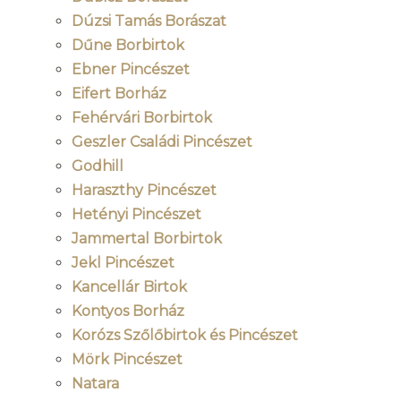
Dúzsi Tamás Borászat
Dűne Borbirtok
Ebner Pincészet
Eifert Borház
Fehérvári Borbirtok
Geszler Családi Pincészet
Godhill
Haraszthy Pincészet
Hetényi Pincészet
Jammertal Borbirtok
Jekl Pincészet
Kancellár Birtok
Kontyos Borház
Korózs Szőlőbirtok és Pincészet
Mörk Pincészet
Natara