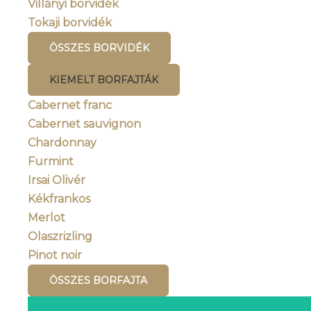
Villányi borvidék
Tokaji borvidék
ÖSSZES BORVIDÉK
KIEMELT BORFAJTÁK
Cabernet franc
Cabernet sauvignon
Chardonnay
Furmint
Irsai Olivér
Kékfrankos
Merlot
Olaszrizling
Pinot noir
ÖSSZES BORFAJTA