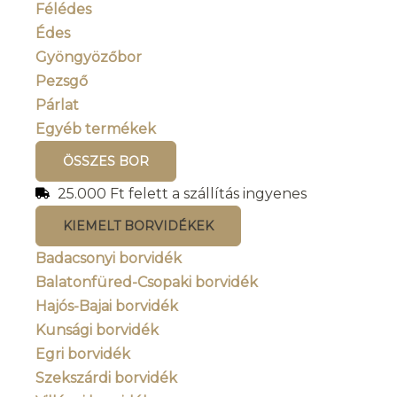
Félédes
Édes
Gyöngyözőbor
Pezsgő
Párlat
Egyéb termékek
ÖSSZES BOR
25.000 Ft felett a szállítás ingyenes
KIEMELT BORVIDÉKEK
Badacsonyi borvidék
Balatonfüred-Csopaki borvidék
Hajós-Bajai borvidék
Kunsági borvidék
Egri borvidék
Szekszárdi borvidék