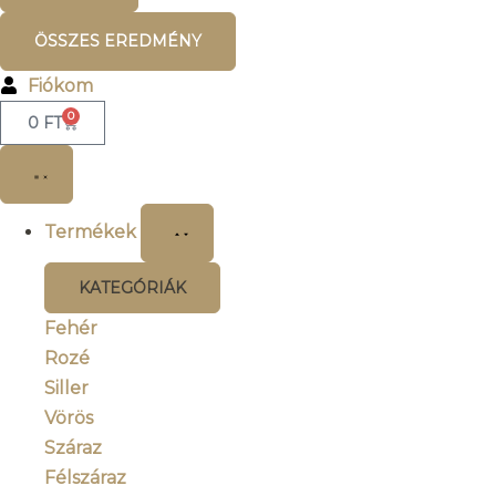
ÖSSZES EREDMÉNY
Fiókom
0
0
FT
Termékek
KATEGÓRIÁK
Fehér
Rozé
Siller
Vörös
Száraz
Félszáraz