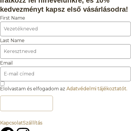
Iratkozz fel hírlevelünkre, és 10%
kedvezményt kapsz első vásárlásodra!
First Name
Last Name
Email
Elolvastam és elfogadom az
Adatvédelmi tájékoztatót.
FELIRATKOZOM
Kapcsolat
Szállítás