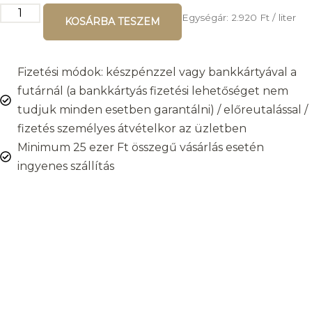
Egységár:
2.920
Ft
/ liter
KOSÁRBA TESZEM
Fizetési módok: készpénzzel vagy bankkártyával a
futárnál (a bankkártyás fizetési lehetőséget nem
tudjuk minden esetben garantálni) / előreutalással /
fizetés személyes átvételkor az üzletben
Minimum 25 ezer Ft összegű vásárlás esetén
ingyenes szállítás