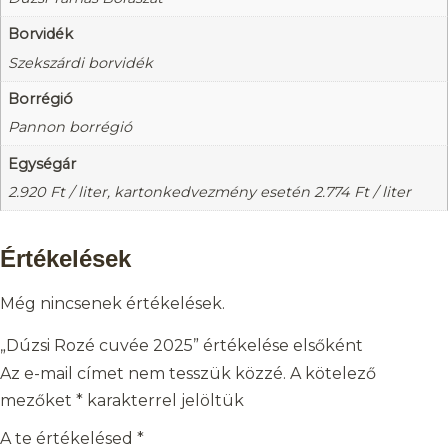
Borvidék
Szekszárdi borvidék
Borrégió
Pannon borrégió
Egységár
2.920
Ft
/ liter, kartonkedvezmény esetén
2.774
Ft
/ liter
Értékelések
Még nincsenek értékelések.
„Dúzsi Rozé cuvée 2025” értékelése elsőként
Az e-mail címet nem tesszük közzé.
A kötelező
mezőket
*
karakterrel jelöltük
A te értékelésed
*