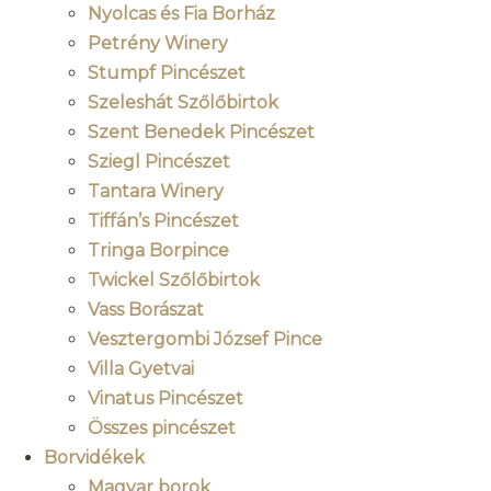
Nyolcas és Fia Borház
Petrény Winery
Stumpf Pincészet
Szeleshát Szőlőbirtok
Szent Benedek Pincészet
Sziegl Pincészet
Tantara Winery
Tiffán’s Pincészet
Tringa Borpince
Twickel Szőlőbirtok
Vass Borászat
Vesztergombi József Pince
Villa Gyetvai
Vinatus Pincészet
Összes pincészet
Borvidékek
Magyar borok