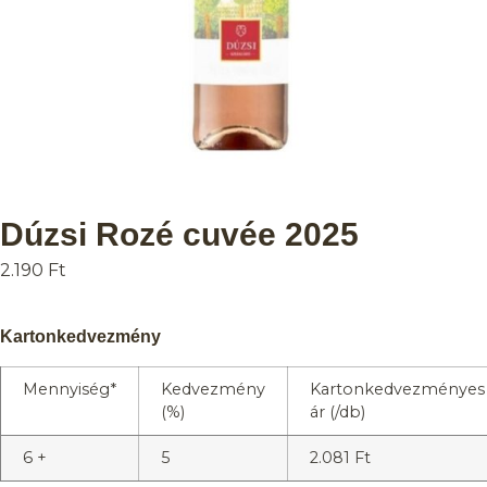
Dúzsi Rozé cuvée 2025
2.190
Ft
Kartonkedvezmény
Mennyiség*
Kedvezmény
Kartonkedvezményes
(%)
ár (/db)
6 +
5
2.081
Ft