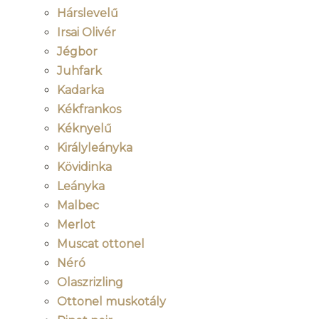
Hárslevelű
Irsai Olivér
Jégbor
Juhfark
Kadarka
Kékfrankos
Kéknyelű
Királyleányka
Kövidinka
Leányka
Malbec
Merlot
Muscat ottonel
Néró
Olaszrizling
Ottonel muskotály