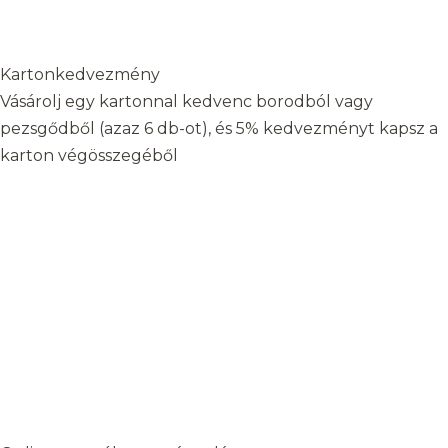
Kartonkedvezmény
Vásárolj egy kartonnal kedvenc borodból vagy
pezsgődből (azaz 6 db-ot), és 5% kedvezményt kapsz a
karton végösszegéből