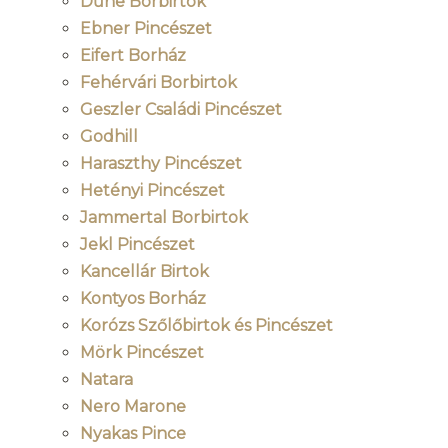
Dűne Borbirtok
Ebner Pincészet
Eifert Borház
Fehérvári Borbirtok
Geszler Családi Pincészet
Godhill
Haraszthy Pincészet
Hetényi Pincészet
Jammertal Borbirtok
Jekl Pincészet
Kancellár Birtok
Kontyos Borház
Korózs Szőlőbirtok és Pincészet
Mörk Pincészet
Natara
Nero Marone
Nyakas Pince