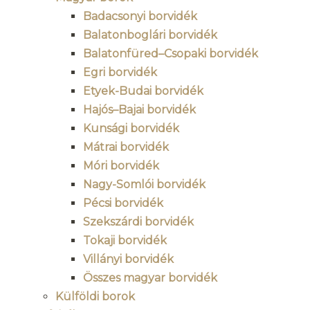
Badacsonyi borvidék
Balatonboglári borvidék
Balatonfüred–Csopaki borvidék
Egri borvidék
Etyek-Budai borvidék
Hajós–Bajai borvidék
Kunsági borvidék
Mátrai borvidék
Móri borvidék
Nagy-Somlói borvidék
Pécsi borvidék
Szekszárdi borvidék
Tokaji borvidék
Villányi borvidék
Összes magyar borvidék
Külföldi borok