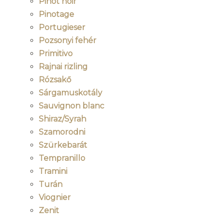
Pinot noir
Pinotage
Portugieser
Pozsonyi fehér
Primitivo
Rajnai rizling
Rózsakő
Sárgamuskotály
Sauvignon blanc
Shiraz/Syrah
Szamorodni
Szürkebarát
Tempranillo
Tramini
Turán
Viognier
Zenit