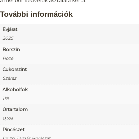
a friss bor kedvelők asztálára kerűl.
További információk
Évjárat
2025
Borszín
Rozé
Cukorszint
Száraz
Alkoholfok
11%
Űrtartalom
0,75l
Pincészet
Dúzsi Tamás Borászat