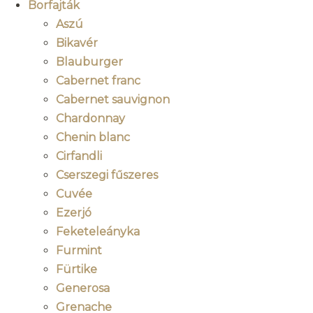
Borfajták
Aszú
Bikavér
Blauburger
Cabernet franc
Cabernet sauvignon
Chardonnay
Chenin blanc
Cirfandli
Cserszegi fűszeres
Cuvée
Ezerjó
Feketeleányka
Furmint
Fürtike
Generosa
Grenache