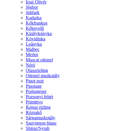
Irsai Olivér
Jégbor
Juhfark
Kadarka
Kékfrankos
Kéknyelű
Királyleányka
Kövidinka
Leányka
Malbec
Merlot
Muscat ottonel
Néró
Olaszrizling
Ottonel muskotály
Pinot noir
Pinotage
Portugieser
Pozsonyi fehér
Primitivo
Rajnai rizling
Rózsakő
Sárgamuskotály
Sauvignon blanc
Shiraz/Syrah