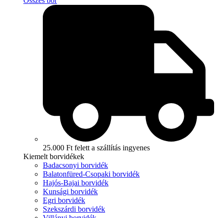
Összes bor
25.000 Ft felett a szállítás ingyenes
Kiemelt borvidékek
Badacsonyi borvidék
Balatonfüred-Csopaki borvidék
Hajós-Bajai borvidék
Kunsági borvidék
Egri borvidék
Szekszárdi borvidék
Villányi borvidék