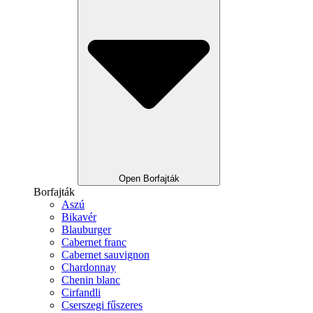
Open Borfajták
Borfajták
Aszú
Bikavér
Blauburger
Cabernet franc
Cabernet sauvignon
Chardonnay
Chenin blanc
Cirfandli
Cserszegi fűszeres