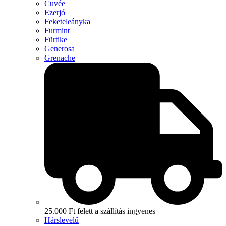
Cuvée
Ezerjó
Feketeleányka
Furmint
Fürtike
Generosa
Grenache
25.000 Ft felett a szállítás ingyenes
Hárslevelű