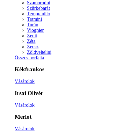
Szamorodni
Szürkebarát
Tempranillo
Tramini
Turán
Viognier
Zenit
Zéta
Zeusz
Zöldveltelini
Összes borfajta
Kékfrankos
Vásárolok
Irsai Olivér
Vásárolok
Merlot
Vásárolok