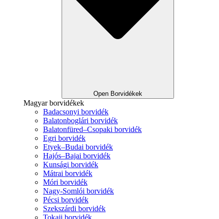
Open Borvidékek
Magyar borvidékek
Badacsonyi borvidék
Balatonboglári borvidék
Balatonfüred–Csopaki borvidék
Egri borvidék
Etyek–Budai borvidék
Hajós–Bajai borvidék
Kunsági borvidék
Mátrai borvidék
Móri borvidék
Nagy-Somlói borvidék
Pécsi borvidék
Szekszárdi borvidék
Tokaji borvidék