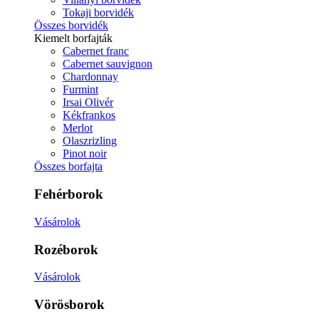
Tokaji borvidék
Összes borvidék
Kiemelt borfajták
Cabernet franc
Cabernet sauvignon
Chardonnay
Furmint
Irsai Olivér
Kékfrankos
Merlot
Olaszrizling
Pinot noir
Összes borfajta
Fehérborok
Vásárolok
Rozéborok
Vásárolok
Vörösborok