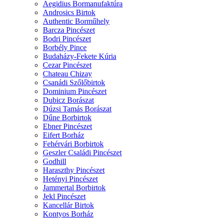
Aegidius Bormanufaktúra
Androsics Birtok
Authentic Borműhely
Barcza Pincészet
Bodri Pincészet
Borbély Pince
Budaházy-Fekete Kúria
Cezar Pincészet
Chateau Chizay
Csanádi Szőlőbirtok
Dominium Pincészet
Dubicz Borászat
Dúzsi Tamás Borászat
Dűne Borbirtok
Ebner Pincészet
Eifert Borház
Fehérvári Borbirtok
Geszler Családi Pincészet
Godhill
Haraszthy Pincészet
Hetényi Pincészet
Jammertal Borbirtok
Jekl Pincészet
Kancellár Birtok
Kontyos Borház