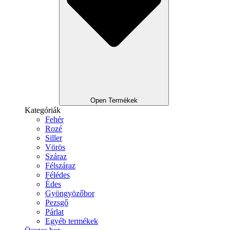
Open Termékek
Kategóriák
Fehér
Rozé
Siller
Vörös
Száraz
Félszáraz
Félédes
Édes
Gyöngyözőbor
Pezsgő
Párlat
Egyéb termékek