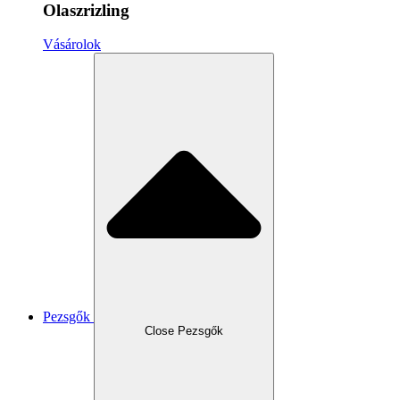
Olaszrizling
Vásárolok
Pezsgők
Close Pezsgők