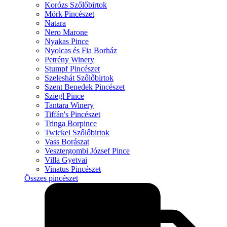
Korózs Szőlőbirtok
Mörk Pincészet
Natara
Nero Marone
Nyakas Pince
Nyolcas és Fia Borház
Petrény Winery
Stumpf Pincészet
Szeleshát Szőlőbirtok
Szent Benedek Pincészet
Sziegl Pince
Tantara Winery
Tiffán's Pincészet
Tringa Borpince
Twickel Szőlőbirtok
Vass Borászat
Vesztergombi József Pince
Villa Gyetvai
Vinatus Pincészet
Összes pincészet