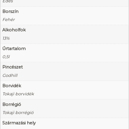
Édes
Borszín
Fehér
Alkoholfok
13%
Űrtartalom
0,5l
Pincészet
Godhill
Borvidék
Tokaji borvidék
Borrégió
Tokaji borrégió
Származási hely