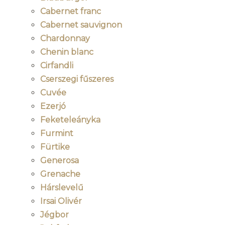
Cabernet franc
Cabernet sauvignon
Chardonnay
Chenin blanc
Cirfandli
Cserszegi fűszeres
Cuvée
Ezerjó
Feketeleányka
Furmint
Fürtike
Generosa
Grenache
Hárslevelű
Irsai Olivér
Jégbor