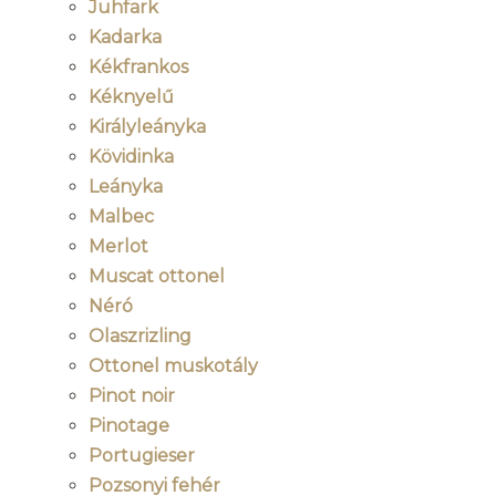
Juhfark
Kadarka
Kékfrankos
Kéknyelű
Királyleányka
Kövidinka
Leányka
Malbec
Merlot
Muscat ottonel
Néró
Olaszrizling
Ottonel muskotály
Pinot noir
Pinotage
Portugieser
Pozsonyi fehér