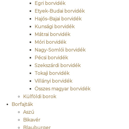
Egri borvidék
Etyek-Budai borvidék
Hajós–Bajai borvidék
Kunsági borvidék
Mátrai borvidék
Móri borvidék
Nagy-Somlói borvidék
Pécsi borvidék
Szekszárdi borvidék
Tokaji borvidék
Villányi borvidék
Összes magyar borvidék
Külföldi borok
Borfajták
Aszú
Bikavér
Blauburger