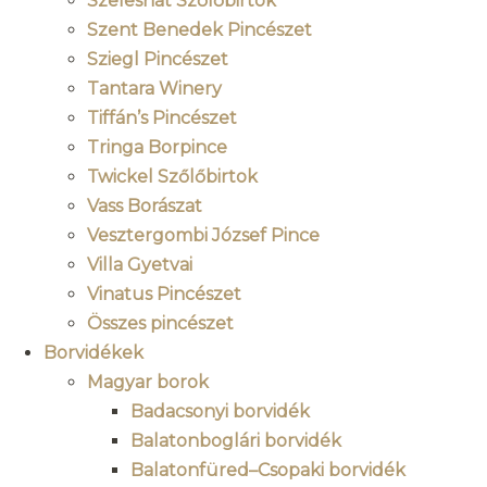
Szeleshát Szőlőbirtok
Szent Benedek Pincészet
Sziegl Pincészet
Tantara Winery
Tiffán’s Pincészet
Tringa Borpince
Twickel Szőlőbirtok
Vass Borászat
Vesztergombi József Pince
Villa Gyetvai
Vinatus Pincészet
Összes pincészet
Borvidékek
Magyar borok
Badacsonyi borvidék
Balatonboglári borvidék
Balatonfüred–Csopaki borvidék