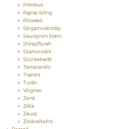
Primitivo
Rajnai rizling
Rózsakő
Sárgamuskotály
Sauvignon blanc
Shiraz/Syrah
Szamorodni
Szürkebarát
Tempranillo
Tramini
Turán
Viognier
Zenit
Zéta
Zeusz
Zöldveltelíni