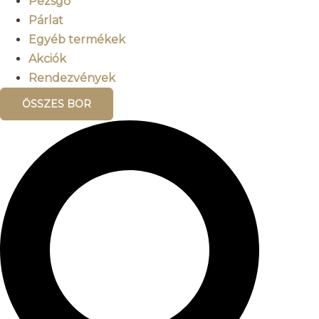
Pezsgő
Párlat
Egyéb termékek
Akciók
Rendezvények
ÖSSZES BOR