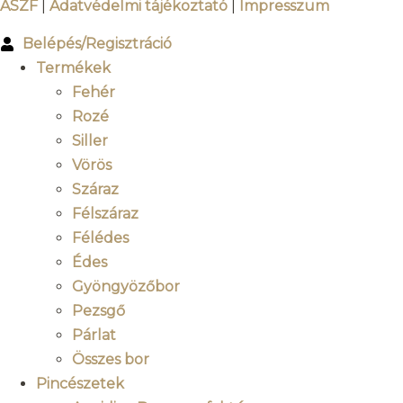
ÁSZF
|
Adatvédelmi tájékoztató
|
Impresszum
Belépés/Regisztráció
Termékek
Fehér
Rozé
Siller
Vörös
Száraz
Félszáraz
Félédes
Édes
Gyöngyözőbor
Pezsgő
Párlat
Összes bor
Pincészetek