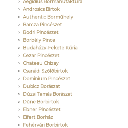
Aegidius Bormanufaktúra
Androsics Birtok
Authentic Borműhely
Barcza Pincészet
Bodri Pincészet
Borbély Pince
Budaházy-Fekete Kúria
Cezar Pincészet
Chateau Chizay
Csanádi Szőlőbirtok
Dominium Pincészet
Dubicz Borászat
Dúzsi Tamás Borászat
Dűne Borbirtok
Ebner Pincészet
Eifert Borház
Fehérvári Borbirtok