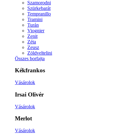
Szamorodni
Szürkebarát
Tempranillo
Tramini
Turán
Viognier
Zenit
Zéta
Zeusz
Zöldveltelini
Összes borfajta
Kékfrankos
Vásárolok
Irsai Olivér
Vásárolok
Merlot
Vásárolok