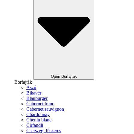
Open Borfajták
Borfajták
Aszú
Bikavér
Blauburger
Cabernet franc
Cabernet sauvignon
Chardonnay
Chenin blanc
Cirfandli
Cserszegi fűszeres