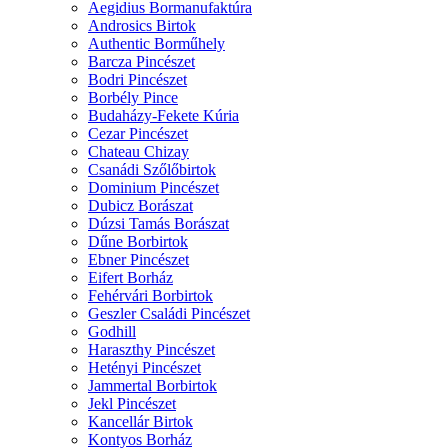
Aegidius Bormanufaktúra
Androsics Birtok
Authentic Borműhely
Barcza Pincészet
Bodri Pincészet
Borbély Pince
Budaházy-Fekete Kúria
Cezar Pincészet
Chateau Chizay
Csanádi Szőlőbirtok
Dominium Pincészet
Dubicz Borászat
Dúzsi Tamás Borászat
Dűne Borbirtok
Ebner Pincészet
Eifert Borház
Fehérvári Borbirtok
Geszler Családi Pincészet
Godhill
Haraszthy Pincészet
Hetényi Pincészet
Jammertal Borbirtok
Jekl Pincészet
Kancellár Birtok
Kontyos Borház