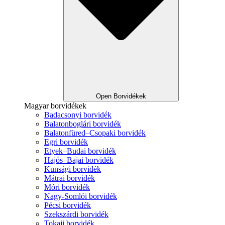
Open Borvidékek
Magyar borvidékek
Badacsonyi borvidék
Balatonboglári borvidék
Balatonfüred–Csopaki borvidék
Egri borvidék
Etyek–Budai borvidék
Hajós–Bajai borvidék
Kunsági borvidék
Mátrai borvidék
Móri borvidék
Nagy-Somlói borvidék
Pécsi borvidék
Szekszárdi borvidék
Tokaji borvidék