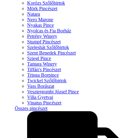
Korózs Szőlőbirtok
Mörk Pincészet
Natara
Nero Marone
Nyakas Pince
Nyolcas és Fia Borház
Petrény Winery
Stumpf Pincészet
Szeleshát Szőlőbirtok
Szent Benedek Pincészet
Sziegl Pince
Tantara Winery
Tiffán's Pincészet
Tringa Borpince
Twickel Szőlőbirtok
Vass Borászat
Vesztergombi József Pince
Villa Gyetvai
Vinatus Pincészet
Összes pincészet