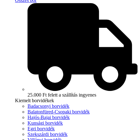
Összes bor
25.000 Ft felett a szállítás ingyenes
Kiemelt borvidékek
Badacsonyi borvidék
Balatonfüred-Csopaki borvidék
Hajós-Bajai borvidék
Kunsági borvidék
Egri borvidék
Szekszárdi borvidék
Villányi borvidék