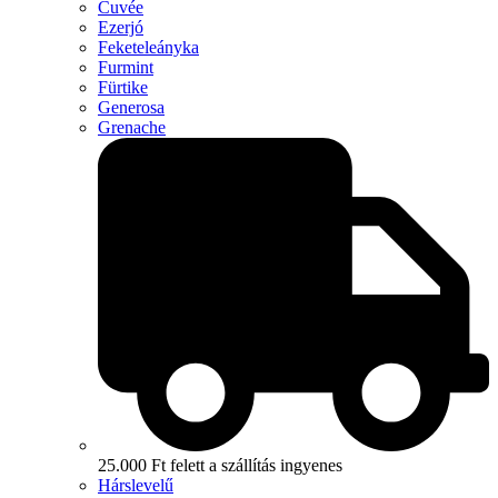
Cuvée
Ezerjó
Feketeleányka
Furmint
Fürtike
Generosa
Grenache
25.000 Ft felett a szállítás ingyenes
Hárslevelű