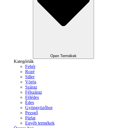
Open Termékek
Kategóriák
Fehér
Rozé
Siller
Vörös
Száraz
Félszáraz
Félédes
Édes
Gyöngyözőbor
Pezsgő
Párlat
Egyéb termékek