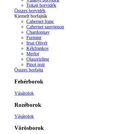
Tokaji borvidék
Összes borvidék
Kiemelt borfajták
Cabernet franc
Cabernet sauvignon
Chardonnay
Furmint
Irsai Olivér
Kékfrankos
Merlot
Olaszrizling
Pinot noir
Összes borfajta
Fehérborok
Vásárolok
Rozéborok
Vásárolok
Vörösborok