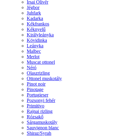
Irsai Olivér
Jégbor
Juhfark
Kadarka
Kékfrankos
Kéknyelű
Királyleányka
Kövidinka
Leányka
Malbec
Merlot
Muscat ottonel
Néró
Olaszrizling
Ottonel muskotály
Pinot noir
Pinotage
Portugieser
Pozsonyi fehér
Primitivo
Rajnai rizling
Rózsakő
Sárgamuskotály
Sauvignon blanc
Shiraz/Syrah