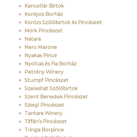
Kancellár Birtok
Kontyos Borház
Korózs Szőlőbirtok és Pincészet
Mörk Pincészet
Natara
Nero Marone
Nyakas Pince
Nyolcas és Fia Borház
Petrény Winery
Stumpf Pincészet
Szeleshát Szőlőbirtok
Szent Benedek Pincészet
Sziegl Pincészet
Tantara Winery
Tiffán’s Pincészet
Tringa Borpince