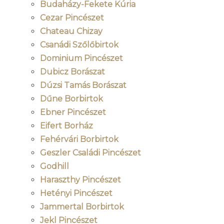
Budaházy-Fekete Kúria
Cezar Pincészet
Chateau Chizay
Csanádi Szőlőbirtok
Dominium Pincészet
Dubicz Borászat
Dúzsi Tamás Borászat
Dűne Borbirtok
Ebner Pincészet
Eifert Borház
Fehérvári Borbirtok
Geszler Családi Pincészet
Godhill
Haraszthy Pincészet
Hetényi Pincészet
Jammertal Borbirtok
Jekl Pincészet