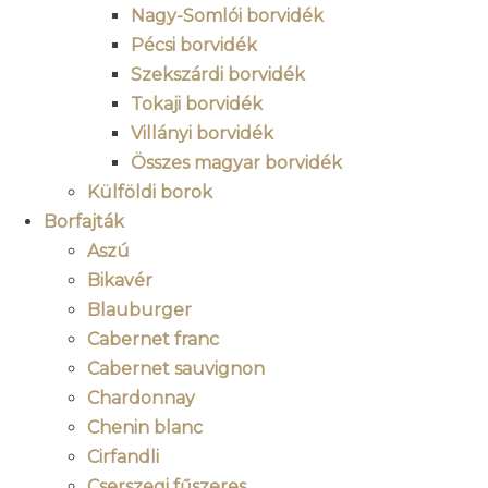
Nagy-Somlói borvidék
Pécsi borvidék
Szekszárdi borvidék
Tokaji borvidék
Villányi borvidék
Összes magyar borvidék
Külföldi borok
Borfajták
Aszú
Bikavér
Blauburger
Cabernet franc
Cabernet sauvignon
Chardonnay
Chenin blanc
Cirfandli
Cserszegi fűszeres