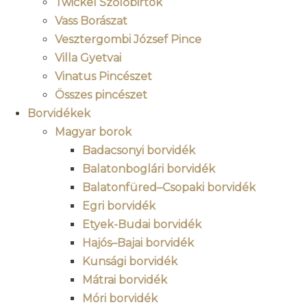
Twickel Szőlőbirtok
Vass Borászat
Vesztergombi József Pince
Villa Gyetvai
Vinatus Pincészet
Összes pincészet
Borvidékek
Magyar borok
Badacsonyi borvidék
Balatonboglári borvidék
Balatonfüred–Csopaki borvidék
Egri borvidék
Etyek-Budai borvidék
Hajós–Bajai borvidék
Kunsági borvidék
Mátrai borvidék
Móri borvidék