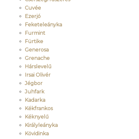
Cuvée
Ezerjó
Feketeleányka
Furmint
Fürtike
Generosa
Grenache
Hárslevelű
Irsai Olivér
Jégbor
Juhfark
Kadarka
Kékfrankos
Kéknyelű
Királyleányka
Kövidinka