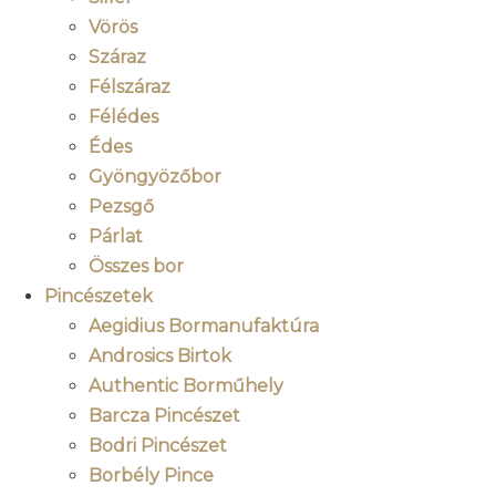
Vörös
Száraz
Félszáraz
Félédes
Édes
Gyöngyözőbor
Pezsgő
Párlat
Összes bor
Pincészetek
Aegidius Bormanufaktúra
Androsics Birtok
Authentic Borműhely
Barcza Pincészet
Bodri Pincészet
Borbély Pince