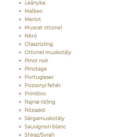
Leányka
Malbec
Merlot
Muscat ottonel
Néró
Olaszrizling
Ottonel muskotály
Pinot noir
Pinotage
Portugieser
Pozsonyi fehér
Primitivo
Rajnai rizling
Rózsakő
Sárgamuskotály
Sauvignon blanc
Shiraz/Syrah