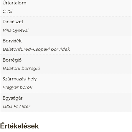
Űrtartalom
0,75l
Pincészet
Villa Gyetvai
Borvidék
Balatonfüred–Csopaki borvidék
Borrégió
Balatoni borrégió
Származási hely
Magyar borok
Egységár
1.853
Ft
/ liter
Értékelések