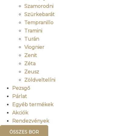
Szamorodni
Szürkebarát
Tempranillo
Tramini
Turán
Viognier
Zenit
Zéta
Zeusz
Zöldveltelíni
Pezsgő
Párlat
Egyéb termékek
Akciók
Rendezvények
ÖSSZES BOR