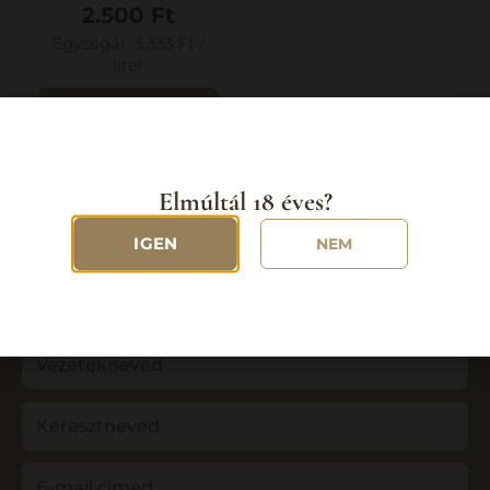
2.500
Ft
Egységár:
3.333
Ft
/
liter
Kosárba
teszem
Elmúltál 18 éves?
IGEN
NEM
Iratkozz fel hírlevelünkre, és 10%
kedvezményt kapsz első vásárlásodra!