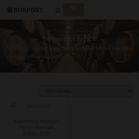
0
pozsonyi fehér
Minőségi, ínyenc magyar és külföldi borok kínálata
- a nagy pillanatokhoz!
Authentic Homoki
Fehér Benyák
Zoltán 2021