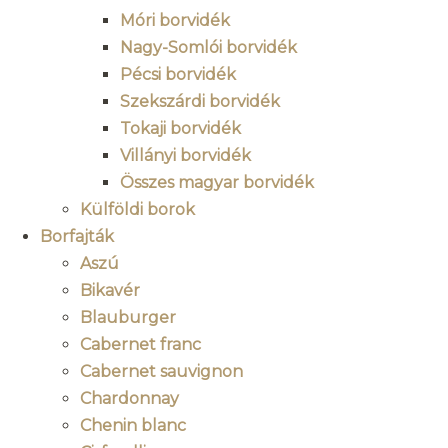
Móri borvidék
Nagy-Somlói borvidék
Pécsi borvidék
Szekszárdi borvidék
Tokaji borvidék
Villányi borvidék
Összes magyar borvidék
Külföldi borok
Borfajták
Aszú
Bikavér
Blauburger
Cabernet franc
Cabernet sauvignon
Chardonnay
Chenin blanc