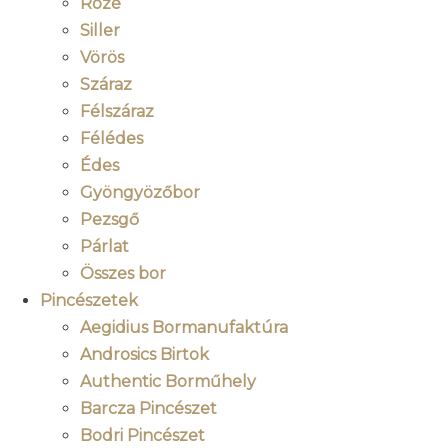
Rozé
Siller
Vörös
Száraz
Félszáraz
Félédes
Édes
Gyöngyözőbor
Pezsgő
Párlat
Összes bor
Pincészetek
Aegidius Bormanufaktúra
Androsics Birtok
Authentic Borműhely
Barcza Pincészet
Bodri Pincészet