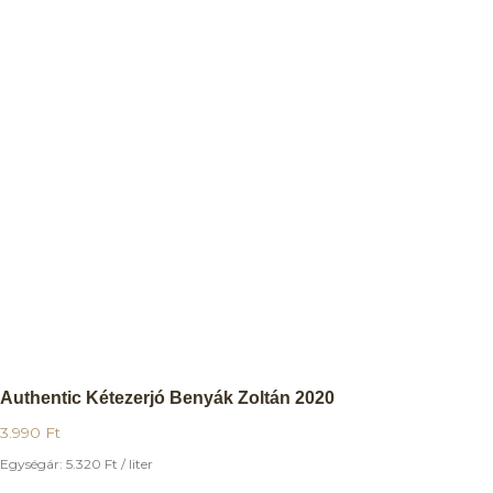
Authentic Kétezerjó Benyák Zoltán 2020
3.990
Ft
Egységár:
5.320
Ft
/ liter