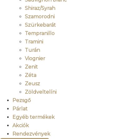
Shiraz/Syrah
Szamorodni
Szürkebarát
Tempranillo
Tramini
Turán
Viognier
Zenit
Zéta
Zeusz
Zöldveltelíni
Pezsgő
Párlat
Egyéb termékek
Akciók
Rendezvények