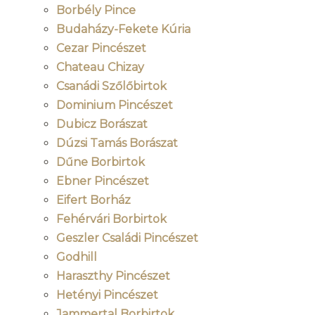
Borbély Pince
Budaházy-Fekete Kúria
Cezar Pincészet
Chateau Chizay
Csanádi Szőlőbirtok
Dominium Pincészet
Dubicz Borászat
Dúzsi Tamás Borászat
Dűne Borbirtok
Ebner Pincészet
Eifert Borház
Fehérvári Borbirtok
Geszler Családi Pincészet
Godhill
Haraszthy Pincészet
Hetényi Pincészet
Jammertal Borbirtok