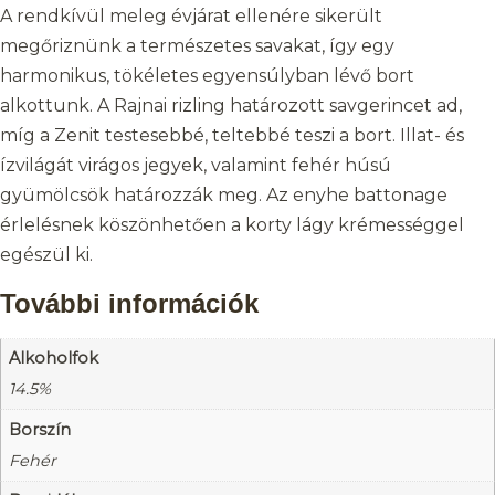
A rendkívül meleg évjárat ellenére sikerült
megőriznünk a természetes savakat, így egy
harmonikus, tökéletes egyensúlyban lévő bort
alkottunk. A Rajnai rizling határozott savgerincet ad,
míg a Zenit testesebbé, teltebbé teszi a bort. Illat- és
ízvilágát virágos jegyek, valamint fehér húsú
gyümölcsök határozzák meg. Az enyhe battonage
érlelésnek köszönhetően a korty lágy krémességgel
egészül ki.
További információk
Alkoholfok
14.5%
Borszín
Fehér