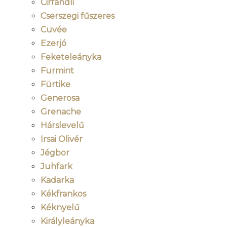
Cirfandli
Cserszegi fűszeres
Cuvée
Ezerjó
Feketeleányka
Furmint
Fürtike
Generosa
Grenache
Hárslevelű
Irsai Olivér
Jégbor
Juhfark
Kadarka
Kékfrankos
Kéknyelű
Királyleányka