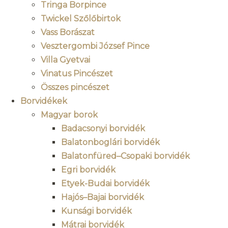
Tringa Borpince
Twickel Szőlőbirtok
Vass Borászat
Vesztergombi József Pince
Villa Gyetvai
Vinatus Pincészet
Összes pincészet
Borvidékek
Magyar borok
Badacsonyi borvidék
Balatonboglári borvidék
Balatonfüred–Csopaki borvidék
Egri borvidék
Etyek-Budai borvidék
Hajós–Bajai borvidék
Kunsági borvidék
Mátrai borvidék