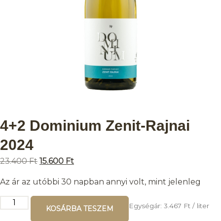
4+2 Dominium Zenit-Rajnai
2024
23.400
Ft
15.600
Ft
Az ár az utóbbi 30 napban annyi volt, mint jelenleg
Egységár:
3.467
Ft
/ liter
KOSÁRBA TESZEM