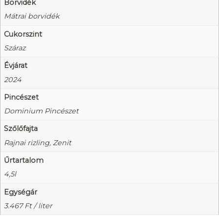
Borvidék
Mátrai borvidék
Cukorszint
Száraz
Évjárat
2024
Pincészet
Dominium Pincészet
Szőlőfajta
Rajnai rizling, Zenit
Űrtartalom
4,5l
Egységár
3.467
Ft
/ liter