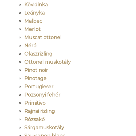
Kövidinka
Leányka
Malbec
Merlot
Muscat ottonel
Néró
Olaszrizling
Ottonel muskotály
Pinot noir
Pinotage
Portugieser
Pozsonyi fehér
Primitivo
Rajnai rizling
Rózsakő
Sárgamuskotály
Sauvignon blanc