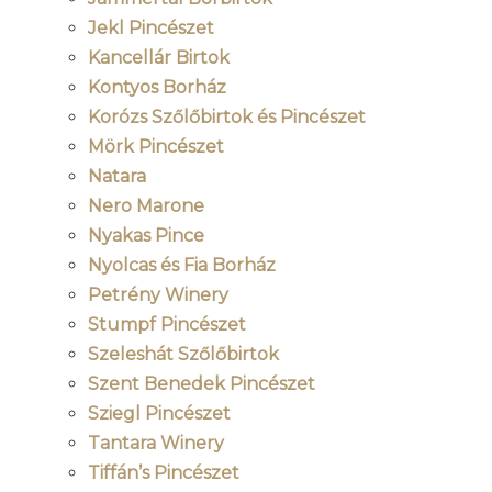
Jekl Pincészet
Kancellár Birtok
Kontyos Borház
Korózs Szőlőbirtok és Pincészet
Mörk Pincészet
Natara
Nero Marone
Nyakas Pince
Nyolcas és Fia Borház
Petrény Winery
Stumpf Pincészet
Szeleshát Szőlőbirtok
Szent Benedek Pincészet
Sziegl Pincészet
Tantara Winery
Tiffán’s Pincészet