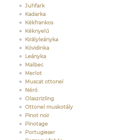
Juhfark
Kadarka
Kékfrankos
Kéknyelű
Királyleányka
Kövidinka
Leányka
Malbec
Merlot
Muscat ottonel
Néró
Olaszrizling
Ottonel muskotály
Pinot noir
Pinotage
Portugieser