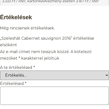
3.333
Ft
/ liter, kartonkedvezmény esetén
3.167
Ft
/ liter
Értékelések
Még nincsenek értékelések.
„Szeleshát Cabernet sauvignon 2016” értékelése
elsőként
Az e-mail címet nem tesszük közzé.
A kötelező
mezőket
*
karakterrel jelöltük
A te értékelésed
*
Értékelésed
*