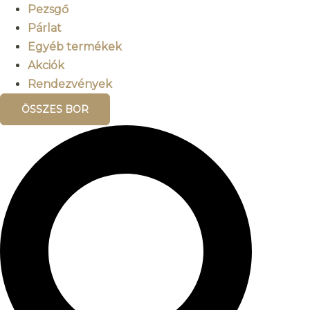
Pezsgő
Párlat
Egyéb termékek
Akciók
Rendezvények
ÖSSZES BOR