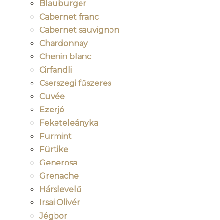
Blauburger
Cabernet franc
Cabernet sauvignon
Chardonnay
Chenin blanc
Cirfandli
Cserszegi fűszeres
Cuvée
Ezerjó
Feketeleányka
Furmint
Fürtike
Generosa
Grenache
Hárslevelű
Irsai Olivér
Jégbor