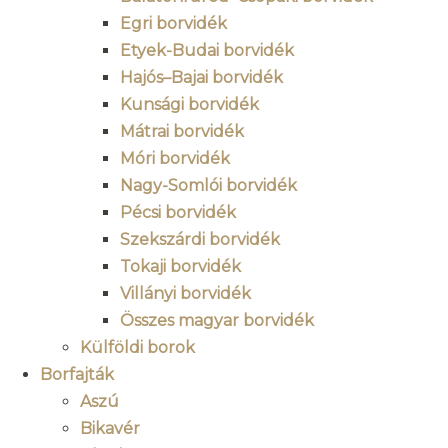
Egri borvidék
Etyek-Budai borvidék
Hajós–Bajai borvidék
Kunsági borvidék
Mátrai borvidék
Móri borvidék
Nagy-Somlói borvidék
Pécsi borvidék
Szekszárdi borvidék
Tokaji borvidék
Villányi borvidék
Összes magyar borvidék
Külföldi borok
Borfajták
Aszú
Bikavér