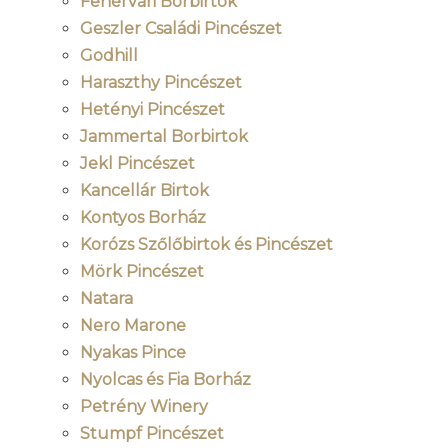
Fehérvári Borbirtok
Geszler Családi Pincészet
Godhill
Haraszthy Pincészet
Hetényi Pincészet
Jammertal Borbirtok
Jekl Pincészet
Kancellár Birtok
Kontyos Borház
Korózs Szőlőbirtok és Pincészet
Mörk Pincészet
Natara
Nero Marone
Nyakas Pince
Nyolcas és Fia Borház
Petrény Winery
Stumpf Pincészet