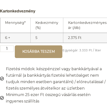
Kartonkedvezmény
Mennyiség*
Kedvezmény
Kartonkedvezményes
(%)
ár (/db)
6 +
5
2.375
Ft
Egységár:
3.333
Ft
/ liter
KOSÁRBA TESZEM
Fizetési módok: készpénzzel vagy bankkártyával a
futárnál (a bankkártyás fizetési lehetőséget nem
tudjuk minden esetben garantálni) / előreutalással /
fizetés személyes átvételkor az üzletben
Minimum 25 ezer Ft összegű vásárlás esetén
ingyenes szállítás