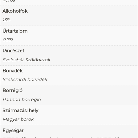
Alkoholfok
13%
Űrtartalom
0,75l
Pincészet
Szeleshát Szőlőbirtok
Borvidék
Szekszárdi borvidék
Borrégió
Pannon borrégió
Származási hely
Magyar borok
Egységár