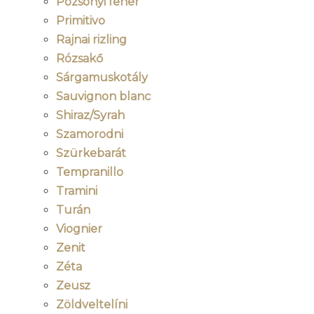
Pozsonyi fehér
Primitivo
Rajnai rizling
Rózsakő
Sárgamuskotály
Sauvignon blanc
Shiraz/Syrah
Szamorodni
Szürkebarát
Tempranillo
Tramini
Turán
Viognier
Zenit
Zéta
Zeusz
Zöldveltelíni