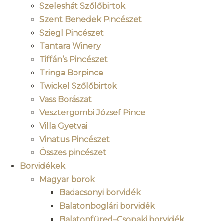
Szeleshát Szőlőbirtok
Szent Benedek Pincészet
Sziegl Pincészet
Tantara Winery
Tiffán’s Pincészet
Tringa Borpince
Twickel Szőlőbirtok
Vass Borászat
Vesztergombi József Pince
Villa Gyetvai
Vinatus Pincészet
Összes pincészet
Borvidékek
Magyar borok
Badacsonyi borvidék
Balatonboglári borvidék
Balatonfüred–Csopaki borvidék