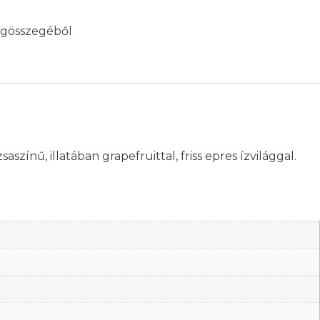
égösszegéből
zínű, illatában grapefruittal, friss epres ízvilággal.