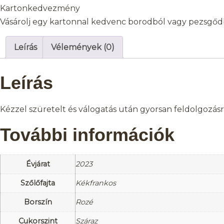
Kartonkedvezmény
Vásárolj egy kartonnal kedvenc borodból vagy pezsgődb
Leírás
Vélemények (0)
Leírás
Kézzel szüretelt és válogatás után gyorsan feldolgozásra 
További információk
Évjárat
2023
Szőlőfajta
Kékfrankos
Borszín
Rozé
Cukorszint
Száraz