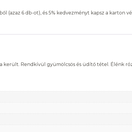
ől (azaz 6 db-ot), és 5% kedvezményt kapsz a karton v
került. Rendkívül gyümölcsös és üdítő tétel. Élénk rózsas