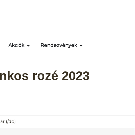
Akciók
Rendezvények
ankos rozé 2023
r (/db)