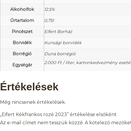
Alkoholfok
12.5%
Űrtartalom
0,75l
Pincészet
Eifert Borház
Borvidék
Kunsági borvidék
Borrégió
Duna borrégió
2.000
Ft
/ liter, kartonkedvezmény eset
Egységár
Értékelések
Még nincsenek értékelések.
„Eifert Kékfrankos rozé 2023” értékelése elsőként
Az e-mail címet nem tesszük közzé.
A kötelező mezőke