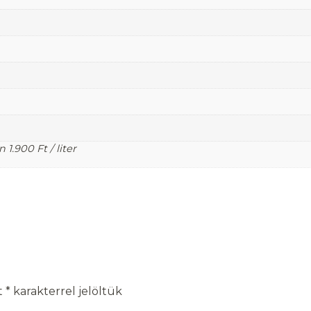
én
1.900
Ft
/ liter
t
*
karakterrel jelöltük