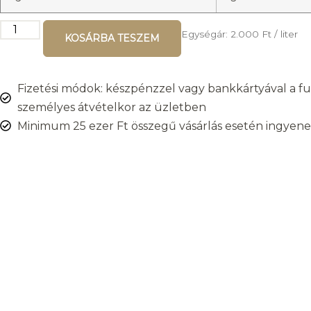
Egységár:
2.000
Ft
/ liter
KOSÁRBA TESZEM
Fizetési módok: készpénzzel vagy bankkártyával a fut
személyes átvételkor az üzletben
Minimum 25 ezer Ft összegű vásárlás esetén ingyenes