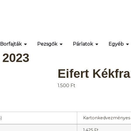
Borfajták
Pezsgők
Párlatok
Egyéb
 2023
Eifert Kékfr
1.500
Ft
)
Kartonkedvezményes á
1.425
Ft