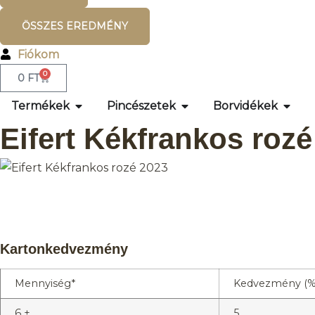
ÖSSZES EREDMÉNY
Fiókom
0
0
FT
Termékek
Pincészetek
Borvidékek
Eifert Kékfrankos rozé
Kartonkedvezmény
Mennyiség*
Kedvezmény (%
6 +
5